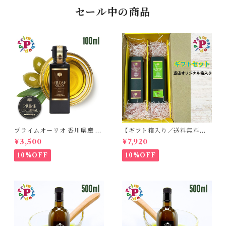
セール中の商品
プライムオーリオ 香川県産 ミ
【ギフト箱入り／送料無料】
ッション種100% エキストラ
プライムオーリオ香川ミッシ
¥3,500
¥7,920
バージンオリーブオイル フー
ョン エキストラバージンオリ
ドアドベンチャー PRIME 高
ーブオイル と プライムオーリ
10%OFF
10%OFF
級
オ香川ルッカ エキストラバー
ジンオリーブオイル 各100ml
国産オリーブオイル