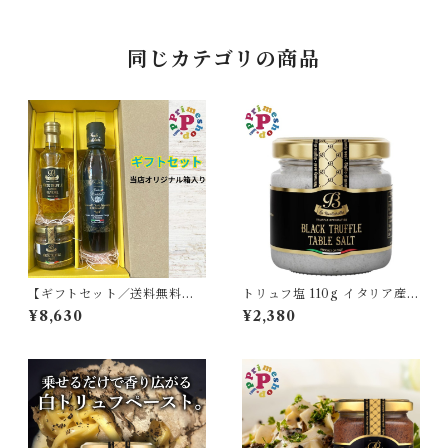
a タルトゥファータ【保存料不
使用】
同じカテゴリの商品
【ギフトセット／送料無料】
トリュフ塩 110g イタリア産
ラルスティケッラ 白トリュフ
黒トリュフ塩 ブラックサマー
¥8,630
¥2,380
オイル 100ml と 白トリュフ
トリュフ La Rustichella
ペースト 90g と フォンドモ
ンテベロバルサミコクリーム 2
50ml モデナ産