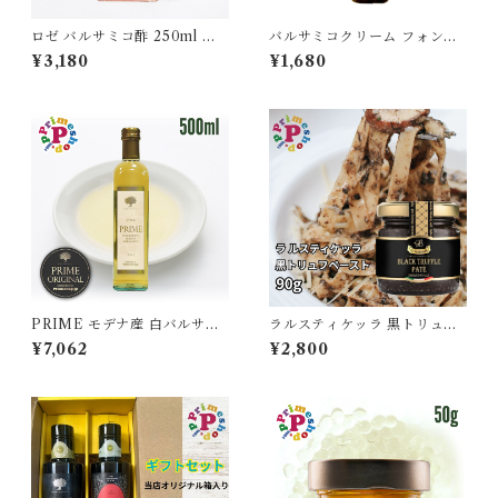
ロゼ バルサミコ酢 250ml フ
バルサミコクリーム フォンド
ォンド モンテベロ ピンクバル
モンテベロ 砂糖不使用 イタリ
¥3,180
¥1,680
サミコ モデナ産 イタリア バル
ア モデナ 250ml バルサミコ
サミコ酢ロゼ
酢 クリーム モンテベロ
PRIME モデナ産 白バルサミ
ラルスティケッラ 黒トリュフ
コ プライムホワイトバルサミ
ペースト 90g ポルチーニ入り
¥7,062
¥2,800
コ酢 500ml フードアドベンチ
トリュフソース La Rustichell
ャー 高級 ギフト
a タルトゥファータ【保存料不
使用】