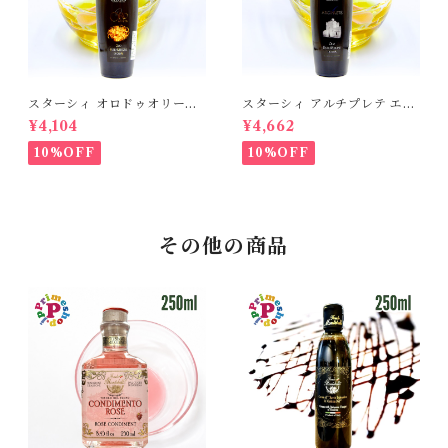
スターシィ オロドゥオリーヴ
スターシィ アルチプレテ エキ
ァ エキストラバージン オリー
ストラバージン オリーブオイ
¥4,104
¥4,662
ブオイル 500ml イタリア プ
ル 500ml イタリア プーリア
ーリア産 STASI ORO d'Oliva
産 STASI Arciprete スタシ
10%OFF
10%OFF
スタシィ 酸度0.13 賞味期限2
ィ 酸度0.15 賞味期限2027年3
027年3月31日
月31日
その他の商品