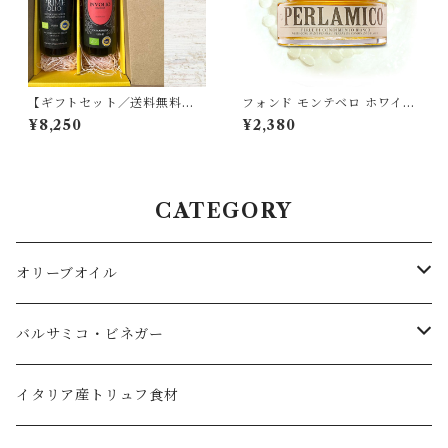
【ギフトセット／送料無料】
フォンド モンテベロ ホワイト
プライムオーリオWG エキス
バルサミコ パール モデナ産50
¥8,250
¥2,380
トラバージンオリーブオイル
g FONDO MONTEBELLO
ノッチェラーラ・デル・べリ
ーチェ と インヴォリオ チェラ
スオーラ 各250ml イタリア
シチリア産
CATEGORY
オリーブオイル
エキストラバージンオリーブオイル
バルサミコ・ビネガー
フレーバーオイル
黒バルサミコ
イタリア産トリュフ食材