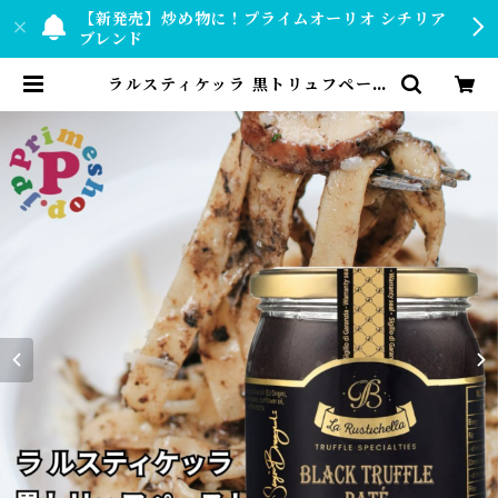
【新発売】炒め物に！プライムオーリオ シチリア
ブレンド
ラルスティケッラ 黒トリュフペース
ト 500g ポルチーニ入 トリュフソ
ース La Rustichella タルトゥフ
ァータ【保存料不使用】 | 【公式】
プライムショップ by PRIMESHO
P.JP