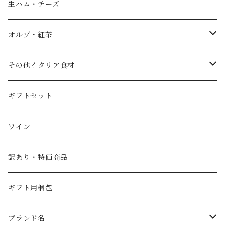
ノベッロ（秋の新油）
白バルサミコ
生ハム・チーズ
ピュアオリーブオイル
ピンク（ロゼ）バルサミコ
オルゾ・紅茶
国産エキストラバージンオリーブオイル
その他調味料（コンディメント）
コーヒー豆
その他イタリア食材
スペイン産ワインビネガー
紅茶・ハーブティー
トマト
ギフトセット
イタリア産ワインビネガー
塩
ワイン
SABA（サバ）
パスタ
訳あり・特価商品
ギフト用梱包
ブランド名