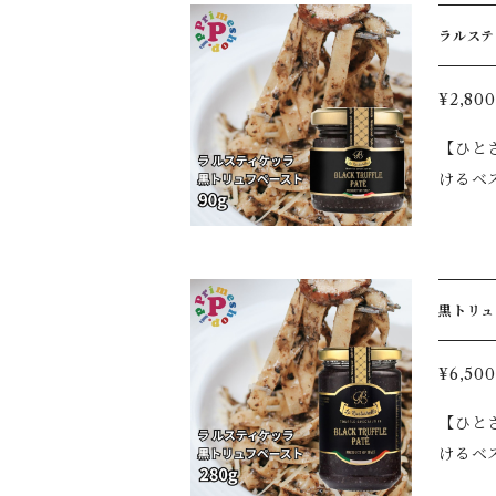
テを絡
す。 【白トリュフペーストの魅力】 ◆白トリュフ（Tuber albidum Pico）使用 ◆白トリュフならではの華やかな
を手軽にお楽しみいただけ
ラルステ
香り、
な香りを存分に味わえます。 
品、長
糖／香料
¥2,800
パスタ
【賞味
【ひとさ
で、ワンランク上の
けるベストセラー。 イタリア・ラ・ルスティケ
ツ、ス
5％使用した、本
トースト ◆チーズ ◆サ
ュルーム
有の豊かな香りをより
料理がまるで高
テを絡
選ばれている人気商品です。 
を手軽にお楽しみいただけ
黒トリュ
をしっ
な香りを存分に味わえます。 
されて
糖／香料
不使用】
¥6,500
る高い
【賞味
【ひとさ
イタリアンの味わいに。 【おすす
けるベストセラー。 イタリア・ラ・ルスティケ
◆パス
5％使用した、本
ゲットやト