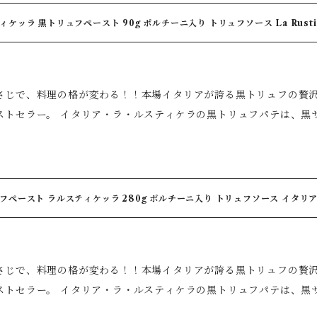
め、仕上げにパルミジャーノチーズを加えるだけ。白トリュフの華
ます。 また、焼きたてのバゲットや半熟卵に添えるだけでも、白トリュフならではの繊細
ィケッラ 黒トリュフペースト 90g ポルチーニ入り トリュフソース La Rust
口にした瞬間に広がる、芳醇で上品な香りをお楽しみいただけます 
【原材料名】マッシュルーム、ポルチーニ、向日葵油、白トリュフ、食塩、黒胡椒、砂
年トリュフ製品を手掛けるブランドならではの品質と味わいをご家庭
、PH調整剤(クエン酸)、酸化防止剤(V.C) 【原産国名】イタリア
・卵料理・魚料理・クリームソースとの相性抜群 ◆ご家庭で手軽に
期限】2028年1月9日 【お取り扱い上注意】開封後要冷蔵
じで、料理の格が変わる！！本場イタリアが誇る黒トリュフの贅沢な香りをご家庭
味わいを演出できます 【おすすめの楽しみ方】 ◆クリームパスタ・リゾット・ピザ ◆オムレ
ラの黒トリュフパテは、黒サマートリュフ（Tuber aestivum）を1
クランブルエッグ ◆温野菜 ◆マッシュポテト ◆ローストチキン ◆
格派のトリュフペーストです。 黒トリュフならではの豊かな香りと奥深い旨みに、厳選したマッシ
ンドイッチ おすすめは、料理の仕上げに。 加熱しすぎず最後に加えることで、白トリュフ特
やポルチーニ茸を合わせることで、濃厚で上品な味わいに仕上げました。 ひとさじ加えるだけ
一層楽しめます。 【美味しい食べ方】 一番人気！ 茹でたてのパスタにバターと白トリュフパ
級レストランのような贅沢な一皿に。 「本物のトリュフをもっと気軽に楽しみたい！！」そんな方に
め、仕上げにパルミジャーノチーズを加えるだけ。白トリュフの華
【黒トリュフペーストの魅力】 ◆黒サマートリュフ15％使用、トリュフの芳醇な香り
ます。 また、焼きたてのバゲットや半熟卵に添えるだけでも、白トリュフならではの繊細
フペースト ラルスティケッラ 280g ポルチーニ入り トリュフソース イタリア La
かり感じられる贅沢な配合 ◆世界中で愛されるロングセラー、長年
【原材料名】マッシュルーム、ポルチーニ、向日葵油、白トリュフ、食塩、黒胡椒、砂
いる定番商品 ◆マッシュルームとポルチーニ茸を贅沢に使用し、深
、PH調整剤(クエン酸)、酸化防止剤(V.C) 【原産国名】イタリア
満足感 ◆パスタ・肉料理・卵料理との相性抜群 ◆使い方はとても
期限】2028年5月16日 【お取り扱い上注意】開封後要冷蔵
じで、料理の格が変わる！！本場イタリアが誇る黒トリュフの贅沢な香りをご家庭
めの使い方】 こんな料理がワンランクアップします。 ◆リゾット・パスタ・ピザ
ラの黒トリュフパテは、黒サマートリュフ（Tuber aestivum）を1
タ ◆牛肉・豚肉・鴨肉・ステーキ・ローストビーフ ◆オムレツ・ス
格派のトリュフペーストです。 黒トリュフならではの豊かな香りと奥深い旨みに、厳選したマッシ
ースト ◆チーズや生ハム ◆クリームソース ◆サンドイッチ おすすめは、温かい料理の仕上げに。 熱に