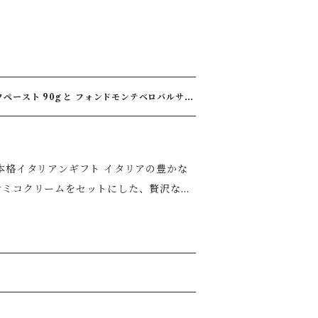
ンドモンテベロバルサミ
サミコクリームをセットにした、贅沢なギ
なイタリアンを手軽に楽しめます。 セ
理やチーズ、サラダはもちろん、トリュフ
l（モデナ産） 【このギフトが
ける・混ぜるだけで料理がワンランクアッ