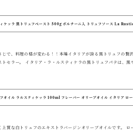
やポルチーニ茸を合わせることで、濃厚で上品な味わいに仕上げました。 ひとさじ加えるだけ
の香りがより豊かに広がります。 【美味しい食べ方】 一番人気！！ バターを絡めたパスタに小さ
級レストランのような贅沢な一皿に。 「本物のトリュフをもっと気軽に楽しみたい！！」そんな方に
杯混ぜるだけ。 仕上げにパルミジャーノチーズをかければ、本格トリュフパ
【黒トリュフペーストの魅力】 ◆黒サマートリュフ15％使用、トリュフの芳醇な香り
ットに塗るだけでも、黒トリュフの香りを存分に楽しめます。 【原材料名】マッシュルーム、ポルチー
ィケッラ 黒トリュフペースト 500g ポルチーニ入 トリュフソース La Rust
かり感じられる贅沢な配合 ◆世界中で愛されるロングセラー、長年
日葵油、黒トリュフ、食塩、黒胡椒、砂糖／香料、PH調整剤(クエン酸)
いる定番商品 ◆マッシュルームとポルチーニ茸を贅沢に使用し、深
【保存方法】常温、暗所 【内容量】90g 【賞味期限】2028年1月9
満足感 ◆パスタ・肉料理・卵料理との相性抜群 ◆使い方はとても
じで、料理の格が変わる！！本場イタリアが誇る黒トリュフの贅沢な香りをご家庭
めの使い方】 こんな料理がワンランクアップします。 ◆リゾット・パスタ・ピザ
ラの黒トリュフパテは、黒サマートリュフ（Tuber aestivum）を1
タ ◆牛肉・豚肉・鴨肉・ステーキ・ローストビーフ ◆オムレツ・ス
格派のトリュフペーストです。 黒トリュフならではの豊かな香りと奥深い旨みに、厳選したマッシ
ースト ◆チーズや生ハム ◆クリームソース ◆サンドイッチ おすすめは、温かい料理の仕上げに。 熱に
やポルチーニ茸を合わせることで、濃厚で上品な味わいに仕上げました。 ひとさじ加えるだけ
の香りがより豊かに広がります。 【美味しい食べ方】 一番人気！！ バターを絡めたパスタに小さ
級レストランのような贅沢な一皿に。 「本物のトリュフをもっと気軽に楽しみたい！！」そんな方に
杯混ぜるだけ。 仕上げにパルミジャーノチーズをかければ、本格トリュフパ
【黒トリュフペーストの魅力】 ◆黒サマートリュフ15％使用、トリュフの芳醇な香り
ットに塗るだけでも、黒トリュフの香りを存分に楽しめます。 【原材料名】マッシュルーム、ポルチー
オイル ラルスティケッラ 100ml フレーバー オリーブオイル イタリア ローマ産 L
かり感じられる贅沢な配合 ◆世界中で愛されるロングセラー、長年
日葵油、黒トリュフ、食塩、黒胡椒、砂糖／香料、PH調整剤(クエン酸)
いる定番商品 ◆マッシュルームとポルチーニ茸を贅沢に使用し、深
保存方法】常温、暗所 【内容量】280g 【賞味期限】2028年4月
満足感 ◆パスタ・肉料理・卵料理との相性抜群 ◆使い方はとても
く上質な白トリュフのエキストラバージンオリーブオイルです。 ロ
めの使い方】 こんな料理がワンランクアップします。 ◆リゾット・パスタ・ピザ