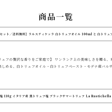
ラ
商品一覧
ット／送料無料】ラルスティケッラ 白トリュフオイル 100ml と 白トリュフペースト 90g と フォ
 250ml モデナ産
香りをご家庭で】 ワンランク上の美味しさを贈る、本格イタリアンギフト イタリアの豊かな
楽しめる、白トリュフオイル・白トリュフペースト・モデナ産バル
ストランクオリティへ。パスタやリゾッ
テーキ、卵料理、ポテト、チーズなどにひとさじ加えるだけで、本格的
モデナ産バルサミコクリームは、ほどよい甘みとコクが特徴。肉料
料理を美しく仕上げます。 【セット内容】 ラルスティケッラ 白トリュフオイル 100ml ラルス
 110g イタリア産 黒トリュフ塩 ブラックサマートリュフ La Rustichella
ラ 白トリュフペースト 90g フォンドモンテベロ バルサミコクリーム 250m
る理由】 ◆白トリュフの贅沢な香りを自宅で手軽に楽しめる ◆か