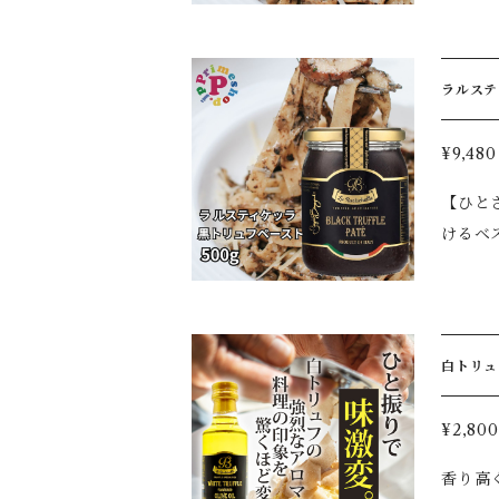
ュルーム
よって黒トリュフ
料理がまるで高
じ1〜2
選ばれている人気商品です。 
たてのバゲ
ラルステ
をしっ
ニ、向
されて
リア 
¥9,480
る高い
【ひとさ
イタリアンの味わいに。 【おすす
けるベストセラー。 イタリア・ラ・ルスティケ
◆パス
5％使用した、本
ゲットやト
ュルーム
よって黒トリュフ
料理がまるで高
じ1〜2
選ばれている人気商品です。 
たてのバゲ
白トリュフ
をしっ
ニ、向
されて
リア 【
¥2,800
る高い
香り高
イタリアンの味わいに。 【おすす