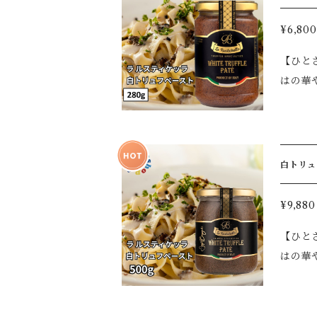
香り、
品、長
不使用】
¥6,800
パスタ
【ひとさ
で、ワンランク上の
はの華やか
ツ、ス
ラ」が厳
トースト ◆チーズ ◆サ
な香り
有の豊かな香りをより
な一皿へと仕上げます。 特別な日
テを絡
す。 【白トリュフペーストの魅力】 ◆白トリュフ（Tuber albidum Pico）使用 ◆白トリュフならではの華やかな
を手軽にお楽しみいただけ
白トリュフペース
香り、
な香りを存分に味わえます。 
品、長
糖／香料
不使用】
¥9,880
パスタ
【賞味
【ひとさ
で、ワンランク上の
はの華やか
ツ、ス
ラ」が厳
トースト ◆チーズ ◆サ
な香り
有の豊かな香りをより
な一皿へと仕上げます。 特別な日