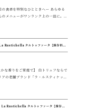
◆イタリア好きやグルメな方にも喜ばれる
卓を特別なひとときへー あらゆる
など、さまざまな贈り物に最適 特別
ものメニューがワンランク上の一皿に。
材本来のおいしさを引き立てます。家庭料
級レストランで味わうような贅沢なひとと
 Rustichella タルトゥファータ【保存料不
相性抜群 ◆ご家庭で本格イタリアンやフ
・ローストビーフ ◆パスタ（クリーム・
家庭で】 白トリュフならで
ッグ・目玉焼き ◆フライドポテト ◆マッ
来の風味を最大限に引き出しました。 豊か
す。ほんの少量でも豊かな香りが広がり、
料理をまるで一流レストランのような上質
原産国名】イタリア