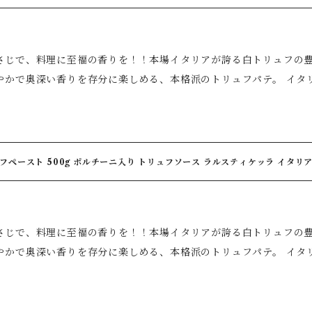
口にした瞬間に広がる、芳醇で上品な香りをお楽しみいただけます 
年トリュフ製品を手掛けるブランドならではの品質と味わいをご家庭
・卵料理・魚料理・クリームソースとの相性抜群 ◆ご家庭で手軽に
じで、料理に至福の香りを！！本場イタリアが誇る白トリュフの豊かな香りをご
味わいを演出できます 【おすすめの楽しみ方】 ◆クリームパスタ・リゾット・ピザ ◆オムレ
で奥深い香りを存分に楽しめる、本格派のトリュフパテ。 イタリアの老舗ブランド「ラ・ルスティケッ
クランブルエッグ ◆温野菜 ◆マッシュポテト ◆ローストチキン ◆
選した白トリュフ（Tuber albidum Pico）を使用し、素材本
ンドイッチ おすすめは、料理の仕上げに。 加熱しすぎず最後に加えることで、白トリュフ特
と繊細な味わいが絶妙に調和し、ひとさじ加えるだけで、ご家庭の
一層楽しめます。 【美味しい食べ方】 一番人気！ 茹でたてのパスタにバターと白トリュフパ
のおもてなしはもちろん、いつもの食卓を少し贅沢に演出したい方にもおすすめで
め、仕上げにパルミジャーノチーズを加えるだけ。白トリュフの華
ます。 また、焼きたてのバゲットや半熟卵に添えるだけでも、白トリュフならではの繊細
ト 500g ポルチーニ入り トリュフソース ラルスティケッラ イタリア La Rustichella タルトゥファータ【保存料
口にした瞬間に広がる、芳醇で上品な香りをお楽しみいただけます 
【原材料名】マッシュルーム、ポルチーニ、向日葵油、白トリュフ、食塩、黒胡椒、砂
年トリュフ製品を手掛けるブランドならではの品質と味わいをご家庭
、PH調整剤(クエン酸)、酸化防止剤(V.C) 【原産国名】イタリア
・卵料理・魚料理・クリームソースとの相性抜群 ◆ご家庭で手軽に
期限】2028年1月9日 【お取り扱い上注意】開封後要冷蔵
じで、料理に至福の香りを！！本場イタリアが誇る白トリュフの豊かな香りをご
味わいを演出できます 【おすすめの楽しみ方】 ◆クリームパスタ・リゾット・ピザ ◆オムレ
で奥深い香りを存分に楽しめる、本格派のトリュフパテ。 イタリアの老舗ブランド「ラ・ルスティケッ
クランブルエッグ ◆温野菜 ◆マッシュポテト ◆ローストチキン ◆
選した白トリュフ（Tuber albidum Pico）を使用し、素材本
ンドイッチ おすすめは、料理の仕上げに。 加熱しすぎず最後に加えることで、白トリュフ特
と繊細な味わいが絶妙に調和し、ひとさじ加えるだけで、ご家庭の
一層楽しめます。 【美味しい食べ方】 一番人気！ 茹でたてのパスタにバターと白トリュフパ
のおもてなしはもちろん、いつもの食卓を少し贅沢に演出したい方にもおすすめで