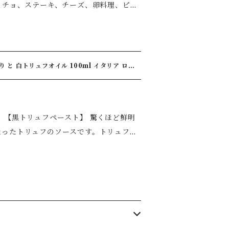
ッチョ、ステーキ、チーズ、卵料理、ピザ
クランブルエッグ ◆マッシュポテト ◆バ
ドケイジェイ株式会社
スタが完成します。 また、焼き
ル 100ml イタリア ロー
、酸化防止剤(V.C) 【原産国名】イタ
【お取り扱い上注意】開封後要冷蔵
明
なったトリュフのソースです。トリュフの
。またポルチーニ茸が入っているため、口
法：常温、暗所 内容量：90g 賞味期限：2
 サラダ、パスタ、リゾット、カルパッチ
食用オリーブ油／