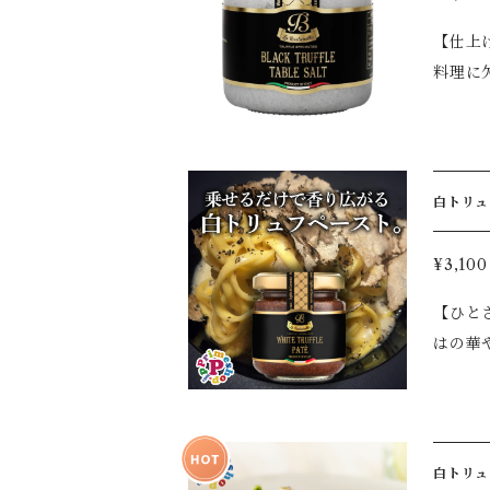
プ ◆
【仕上
本格ギ
料理に
な日にふさわし
ブラッ
ちょっ
理はも
きをご家庭でお楽しみ
く洗練された味わいへ
白トリュ
仕上げ
レンチを楽
使用】
¥3,100
えるだ
【ひとさ
カルボ
はの華やか
シュポテト 
ラ」が厳
しむた
な香り
特別な一皿を演出します。 【名
な一皿へと仕上げます。 特別な日
【賞味
す。 【白トリュフペーストの魅力】 ◆白トリュフ（Tuber albidum Pico）使用 ◆白トリュフならではの華やかな
白トリュフペース