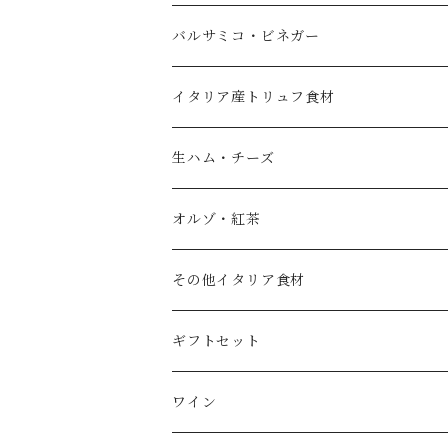
香料 【
エキストラバージンオリーブオイル
バルサミコ・ビネガー
フレーバーオイル
黒バルサミコ
イタリア産トリュフ食材
ノベッロ（秋の新油）
白バルサミコ
生ハム・チーズ
ピュアオリーブオイル
ピンク（ロゼ）バルサミコ
オルゾ・紅茶
国産エキストラバージンオリーブオイル
その他調味料（コンディメント）
コーヒー豆
その他イタリア食材
スペイン産ワインビネガー
紅茶・ハーブティー
トマト
ギフトセット
イタリア産ワインビネガー
塩
ワイン