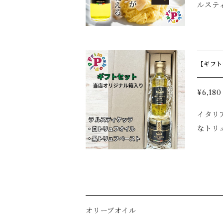
ルステ
◆パス
などにそのままかけ
ゲットやト
方法】
よって黒トリュフ
じ1〜2
たてのバゲ
【ギフト箱
ニ、向
リア 
マ産 La 
¥6,180
イタリアの
なトリ
含有量
の中で香りが広がります。 原材
香料、P
028年1月9日 【白トリュフオイル】 香り高く上質な白トリュ
の有名
オリーブオイル
ョ、ステ