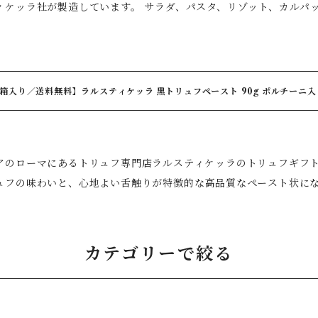
ィケッラ社が製造しています。 サラダ、パスタ、リゾット、カルパ
タ ◆牛肉・豚肉・鴨肉・ステーキ・ローストビーフ ◆オムレツ・ス
て香りをお楽しみください。 【原材料】食用オリーブ油／香料 【内容量】100ml(91ｇ) 【保存
ースト ◆チーズや生ハム ◆クリームソース ◆サンドイッチ おすすめは、温かい料理の仕上げに。 熱に
直射日光を避けて常温で保存 【原産国】イタリア 【輸入者】アン
の香りがより豊かに広がります。 【美味しい食べ方】 一番人気！！ バターを絡めたパスタに小さ
杯混ぜるだけ。 仕上げにパルミジャーノチーズをかければ、本格トリュフパ
ットに塗るだけでも、黒トリュフの香りを存分に楽しめます。 【原材料名】マッシュルーム、ポルチー
入り／送料無料】ラルスティケッラ 黒トリュフペースト 90g ポルチーニ入り と 白トリュフオイ
日葵油、黒トリュフ、食塩、黒胡椒、砂糖／香料、PH調整剤(クエン酸)
【保存方法】常温、暗所 【内容量】500g 【賞味期限】2028年 
Rustichella
ローマにあるトリュフ専門店ラルスティケッラのトリュフギフト 【黒トリュフペースト】 驚くほど鮮
ュフの味わいと、心地よい舌触りが特徴的な高品質なペースト状に
が15％と大変多く、本物の香りとずっしりとした質感が味わえます
料名：マッシュルーム、ポルチーニ、向日葵油、黒トリュフ、食塩、黒胡椒、砂糖／
H調整剤(クエン酸)、酸化防止剤(V.C) 原産国名：イタリア 保存方
カテゴリーで絞る
フのエキストラバージンオリーブオイルです。 ローマ
なトリュフメーカーである。ラルスティケッラ社が製造しています。
ーキ、チーズ、卵料理、ピザなどにそのままかけて香りをお楽しみください。 【原材料】