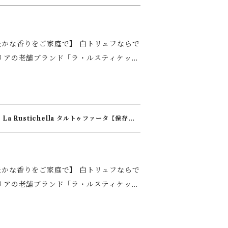
◆本場イタリア・ラ・ルスティケッラの逸
で ◆少量で料理がワンランクアップ ◆
本格トリュフ料理、仕上げに添えるだけ
家庭で】 白トリュフならで
白身魚料理 ◆カルパッチョ ◆バゲットや
来の風味を最大限に引き出しました。 豊か
料理をまるで一流レストランのような上質
やかな香りが広がる、本格トリュフパスタ
◆本場イタリア・ラ・ルスティケッラの逸
で ◆少量で料理がワンランクアップ ◆
 【保存方法】常温、暗所 【内容量】90g
本格トリュフ料理、仕上げに添えるだけ
家庭で】 白トリュフならで
白身魚料理 ◆カルパッチョ ◆バゲットや
来の風味を最大限に引き出しました。 豊か
料理をまるで一流レストランのような上質