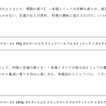
パスタ・ステーキ・卵料理・サラダ・チーズなど幅広い料理に活躍 
げのひとさじで、感動の香り】 ー本格トリュフの芳醇な香りが、毎日の食
フト ◆誕生日、結婚祝い、新築祝い、お中元、お歳暮、母の日・父の日
欠かせない、至高の仕上げ素材。 料理の最後に加えるだけで、いつ
い、香りまで贈るイタリアンギフト 美味しいものを知る方への贈り物としてはもちろん、ご自宅での
クサマートリュフならではの上品で繊細な香りと豊かな風味が、素
と贅沢な食卓にもおすすめです。
ちろん、おもてなしや特別な日のディナーにもぴったり。まるで高
いただけます。 「あと少し物足りない」と感じた一皿に、仕上げとして加えるだけで、香り高
と変化します。 【ブラックサマートリュフの魅力】 ◆芳醇で上品なトリュフの香り ◆料理の
フペースト 90g ポルチーニ入り トリュフソース ラルスティケッラ イタリア La
に使うだけの簡単アレンジ ◆肉料理・魚料理・パスタ・卵料理との
しめる ◆高級感のある味わいで、ギフトやプレゼントにも最適 【おすすめの楽しみ方】 仕上げに少量加
けで、トリュフの豊かな香りをお楽しみいただけます。 ◆ステーキ
じで、料理に至福の香りを！！本場イタリアが誇る白トリュフの豊かな香りをご
ナーラ・ペペロンチーノ） ◆リゾット ◆オムレツ・スクランブルエ
で奥深い香りを存分に楽しめる、本格派のトリュフパテ。 イタリアの老舗ブランド「ラ・ルスティケッ
◆サラダ ◆グリルチキン ◆チーズ料理 ◆ポップコーン 【ワンポイント】 トリュフの香りを最大限に楽
選した白トリュフ（Tuber albidum Pico）を使用し、素材本
め、加熱しすぎず、料理の仕上げにお使いいただくのがおすすめで
と繊細な味わいが絶妙に調和し、ひとさじ加えるだけで、ご家庭の
称】調味塩（トリュフ塩】 【原材料名】食塩、黒トリュフ／香料 【内容量】110g
のおもてなしはもちろん、いつもの食卓を少し贅沢に演出したい方にもおすすめで
期限】2029年2月22日 【保存方法】高温多湿を避け常温で保存 【
ト 280g ポルチーニ入り トリュフソース ラルスティケッラ イタリア La Rustichella タルトゥファータ【保存料