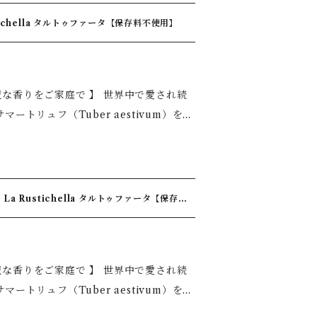
やかな香りが広がる、本格トリュフパスタ
ichella タルトゥファータ【保存料不使用】
◆本場イタリア・ラ・ルスティケッラの逸
で ◆少量で料理がワンランクアップ ◆
 【保存方法】常温、暗所 【内容量】280g
本格トリュフ料理、仕上げに添えるだけ
で 】 世界中で愛され続
白身魚料理 ◆カルパッチョ ◆バゲットや
で、ご家庭の
やかな香りが広がる、本格トリュフパスタ
 Rustichella タルトゥファータ【保存料
プロの料理人から一般家庭まで幅広く支持
いコクと旨みを実現 ◆少量でしっかり香
 【保存方法】常温、暗所 【内容量】500g
簡単、料理の仕上げに加えるだけで、本格
で 】 世界中で愛され続
クランブルエッグ ◆マッシュポテト ◆バ