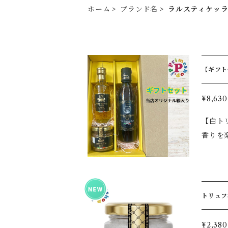
ホーム
ブランド名
ラルスティケッ
【ギフトセ
コクリーム
¥8,630
【白トリュフの贅沢な
香りを
フトです。 白トリュフならではの芳醇で上品な香りが、いつもの料理をレ
ト、ス
ットの
との相性も抜群で、
トリュフ塩
ティケッ
選ばれ
¥2,380