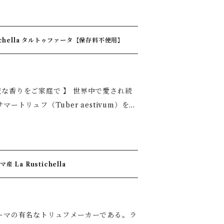
で、ご家庭の
スタが完成します。 また、焼き
ichella タルトゥファータ【保存料不使用】
プロの料理人から一般家庭まで幅広く支持
、酸化防止剤(V.C) 【原産国名】イタ
いコクと旨みを実現 ◆少量でしっかり香
日 【お取り扱い上注意】開封後要冷蔵
簡単、料理の仕上げに加えるだけで、本格
で 】 世界中で愛され続
クランブルエッグ ◆マッシュポテト ◆バ
で、ご家庭の
スタが完成します。 また、焼き
a Rustichella
プロの料理人から一般家庭まで幅広く支持
、酸化防止剤(V.C) 【原産国名】イタ
いコクと旨みを実現 ◆少量でしっかり香
21日 【お取り扱い上注意】開封後要冷蔵
簡単、料理の仕上げに加えるだけで、本格
ーマの有名なトリュフメーカーである。ラ