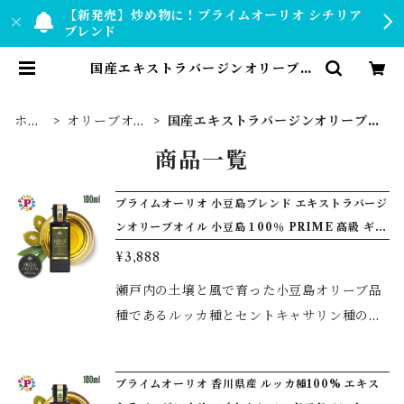
【新発売】炒め物に！プライムオーリオ シチリア
ブレンド
国産エキストラバージンオリーブオ
イル | 【公式】プライムショップ b
y PRIMESHOP.JP
ホー
オリーブオイ
国産エキストラバージンオリーブオ
ム
ル
イル
商品一覧
プライムオーリオ 小豆島ブレンド エキストラバージ
ンオリーブオイル 小豆島１00％ PRIME 高級 ギフ
ト あさイチ
¥3,888
瀬戸内の土壌と風で育った小豆島オリーブ品
種であるルッカ種とセントキャサリン種の絶
妙なブレンドにより、濃厚な良い香りがあ
り、味わいはマイルドで滑らか。和食にもピ
プライムオーリオ 香川県産 ルッカ種100% エキス
ッタリです。繊細で軽い味わいなので、イタ