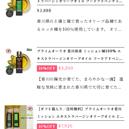
トラバージンオリーブオイル フードアドベンチャー
リアンだけでなく焼き芋にかけたり、オリー
PRIME 高級
¥3,888
ブココアにも最適です。 名称：食用オリーブ
油 原材料名：食用オリーブ油 内容量：92ｇ
香川県の土壌と風で育ったオリーブ品種であ
保存方法：直射日光を避けて常温で保存 原産
るルッカ種を100％使用しています。 オリー
国名：日本（国産）
ブの実を絞っただけで、添加物や化学処理は
一切使用していない、本物のエキストラバー
プライムオーリオ 香川県産 ミッション種100% エ
ジンオリーブオイルです。特に瀬戸内の土壌
キストラバージンオリーブオイル フードアドベンチ
と風で育った香川県産オリーブ品種であるル
ャー PRIME 高級
¥3,500
10%OFF
ッカ種だけをつかうことで、フルーティで濃
厚な香りと穏やかな辛味を楽しめます。国産
【香川の陽光が育てた、まろやかな一滴】 温
のオリーブならではの味で和食にもピッタリ
暖な気候に恵まれた香川県で大切に育てたミ
です。 名称：食用オリーブ油 原材料名：食
ッション種のオリーブだけを使用した、国産
用オリーブ油 内容量：92ｇ 保存方法：直射
エキストラバージンオリーブオイルです。 ミ
【ギフト箱入り／送料無料】プライムオーリオ香川
日光を避けて常温で保存 原産国名：日本
ッション種ならではのフルーティーでまろや
ミッション エキストラバージンオリーブオイル と
かな味わいと、苦味・辛味が穏やかなのが特
プライムオーリオ香川ルッカ エキストラバージンオ
¥7,920
10%OFF
長。素材の風味を引き立てるバランスの良い