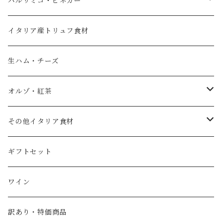
バルサミコ・ビネガー
苦味・辛味が穏やか ◆素材の風味を引き立て
ため日本食にも使いやすく、魚介類やサラダ
る上品な香り ◆和洋問わず幅広く使える
によく合います。巾着に入っているため、ギ
【ルッカ種について】 「瀬戸内の土壌と風が
フレーバーオイル
黒バルサミコ
フトにも最適です。 【原材料名】食用オリー
イタリア産トリュフ食材
育んだ、芳醇な香り」 香川県の土壌と気候を
ブ油 【内容量】98g 【賞味期限】2026年6月
活かして育てたルッカ種100%使用。フルー
30日 【保存方法】常温・暗所保存 【製造
ノベッロ（秋の新油）
白バルサミコ
生ハム・チーズ
ティで濃厚な香りと穏やかな辛味が特長で、
者】(株)ファームビレッジ湘南
より個性的な味わいを楽しみたい方に。国産
ピュアオリーブオイル
ピンク（ロゼ）バルサミコ
オルゾ・紅茶
オリーブならではの繊細な風味は、和食との
相性も抜群です。 濃厚でフルーティーな香り
国産エキストラバージンオリーブオイル
その他調味料（コンディメント）
コーヒー豆
その他イタリア食材
穏やかな辛味でアクセントに 和食にもよく合
う国産ならではの味わい 【おすすめの楽しみ
スペイン産ワインビネガー
紅茶・ハーブティー
トマト
ギフトセット
方】 ◆そのままパンにつけて、味の違いを食
べ比べ ◆冷奴や納豆など和食の仕上げに一垂
イタリア産ワインビネガー
らし ◆サラダのドレッシング代わりに ◆パ
塩
ワイン
スタや魚料理の香りづけに ミッション種の
SABA（サバ）
"まろやか" と、ルッカ種の "芳醇" ―― ふたつの
パスタ
訳あり・特価商品