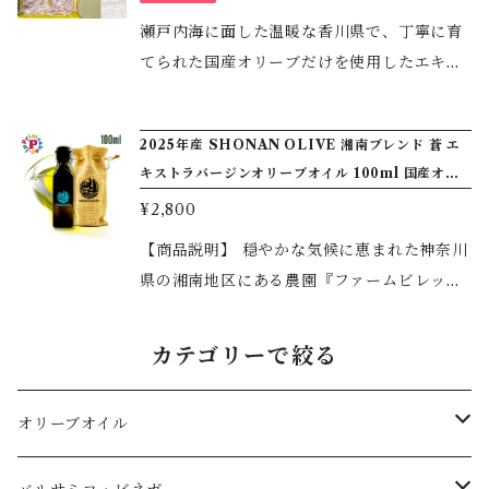
リーブオイル 各100ml 国産オリーブオイル
味わいは、サラダやパンはもちろん、和食や
瀬戸内海に面した温暖な香川県で、丁寧に育
魚料理、パスタまで幅広い料理にお使いいた
てられた国産オリーブだけを使用したエキス
だけます。 一滴ごとに広がる、やさしい果実
トラバージンオリーブオイル。今回は「ミッ
の香り。毎日の食卓に、香川の自然が育んだ
ション種」と「ルッカ種」、ふたつの品種を
2025年産 SHONAN OLIVE 湘南ブレンド 蒼 エ
おいしさをお届けします。 【ミッション種の
飲み比べできる特別なギフトセットです。実
キストラバージンオリーブオイル 100ml 国産オリ
魅力】 ◆フルーティーでまろやかな味わい
を搾っただけ、添加物・化学処理は一切な
ーブオイル
◆苦味・辛味が穏やかで食べやすい ◆素材の
¥2,800
し。素材の力だけで仕上げた、香川の自然が
風味を引き立てる上品な香り ◆和食・洋食を
詰まった一滴をお楽しみください。 【ミッシ
【商品説明】 穏やかな気候に恵まれた神奈川
問わず幅広い料理に合う ◆オリーブオイル初
ョン種について】 「香川の陽光が育てた、ま
県の湘南地区にある農園『ファームビレッジ
心者から愛用者まで楽しめるバランスの良さ
ろやかな一滴」 フルーティーでまろやかな味
湘南』で栽培されているオリーブを搾油した
名称：食用オリーブ油 原材料名：食用オリー
わいが特長のミッション種。苦味・辛味が穏
エキストラバージンオリーブオイルです。
カテゴリーで絞る
ブ油 内容量：92ｇ 保存方法：直射日光を避
やかで、オリーブオイル初心者の方にもおす
【特徴】 若草の様な強すぎない緑の爽やかな
けて常温で保存 原産国名：日本
すめです。サラダやパン、和食、魚料理、パ
香りと完熟したバナナや青リンゴの様な香
オリーブオイル
スタまで、どんな料理にもなじむ万能タイ
り。苦み辛味は軽めでバランスの良いオリー
プ。 ◆フルーティーでまろやかな味わい ◆
ブオイルです。マイルドなオリーブオイルの
エキストラバージンオリーブオイル