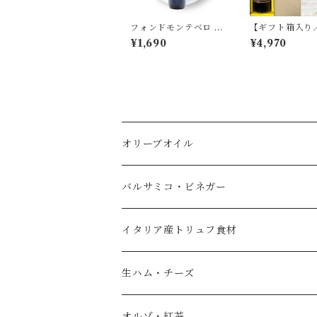
フォンドモンテベロ バ
【ギフト箱入り
ルサミコ酢 モデナ産 I
無料】プライム
¥1,690
¥4,970
GP認定 FMB 500ml
ミコ酢 IGP認定
FONDO MONTEBE
度 モデナ産 250
LLO
RIME FOOD 
NTURE 6年熟
オリーブオイル
エキストラバージンオリーブオイル
バルサミコ・ビネガー
フレーバーオイル
黒バルサミコ
イタリア産トリュフ食材
ノベッロ（秋の新油）
白バルサミコ
生ハム・チーズ
ピュアオリーブオイル
ピンク（ロゼ）バルサミコ
オルゾ・紅茶