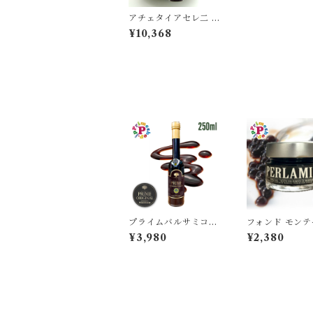
アチェタイアセレ二 モ
デナ産 IGP 黒バルサ
¥10,368
ミコ酢 500ml ACET
AIA SERENI
プライムバルサミコ酢
フォンド モンテ
IGP認定 高濃度 モデ
バルサミコ パー
¥3,980
¥2,380
ナ産 250ml PRIME
デナ産 ブラック 
FOOD ADVENTUR
FONDO MON
E 6年熟成
LLO