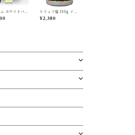
ム ホワイトバル
トリュフ塩 110g イタ
酢 250ml モデ
リア産 黒トリュフ塩
00
¥2,380
白バルサミコ 高
ブラックサマートリュ
OOD ADVENT
フ La Rustichella
 フードアドベン
prime