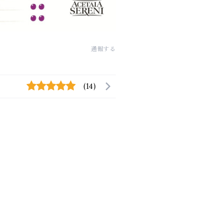
通報する
(14)