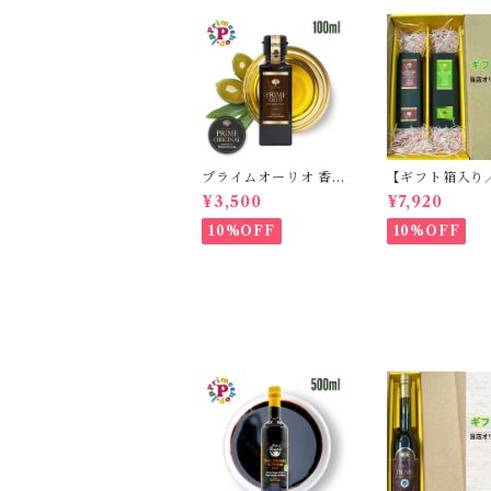
プライムオーリオ 香川
【ギフト箱入り
県産 ミッション種10
無料】プライム
¥3,500
¥7,920
0% エキストラバージ
オ香川ミッショ
ンオリーブオイル フー
ストラバージン
10%OFF
10%OFF
ドアドベンチャー PRI
ブオイル と プ
ME 高級
オーリオ香川ル
キストラバージ
ーブオイル 各100ml
国産オリーブオ