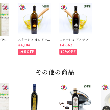
／送料
スターシィ オロドゥオ
スターシィ アルチプレ
オーリ
リーヴァ エキストラバ
テ エキストラバージン
¥4,104
¥4,662
ン エキ
ージン オリーブオイル
オリーブオイル 500m
オリー
500ml イタリア プー
l イタリア プーリア産
10%OFF
10%OFF
ライム
リア産 STASI ORO
STASI Arciprete ス
ッカ エ
d'Oliva スタシィ 酸度
タシィ 酸度0.15 賞味
ンオリ
0.13 賞味期限2027年
期限2027年3月31日
3月31日
イル
その他の商品