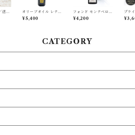
／送料
オリーブオイル レティ
フォンド モンテベロ F
プライ
バルサ
ツィア DOPモンテ
M04 モデナ産バルサ
サミコ
¥5,400
¥4,200
¥3,6
 高濃
ィ・イブレイ エキスト
ミコ 250ml IGP認定
ナ産 
ml P
ラバージン 500ml イ
6年熟成 有機栽培 濃度
級 F
ADVE
タリア シチリア産 ト
1.31 FONDO MONT
URE
成
ンダ・イブレア種10
EBELLO 高級 ギフト
チャー 
0％
CATEGORY