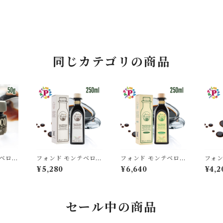
同じカテゴリの商品
ベロ
フォンド モンテベロ F
フォンド モンテベロ F
フォン
ル モ
M01 モデナ産バルサ
M03 モデナ産バルサ
M04
¥5,280
¥6,640
¥4,2
50g
ミコ 250ml IGP認定
ミコ 250ml IGP認定
ミコ 2
TEBE
濃度1.29 8年熟成 MO
有機栽培 濃度1.34 12
6年熟成
NTEBELLO 高級 ギ
年熟成 MONTEBEL
1.31
フト
LO 高級 ギフト
セール中の商品