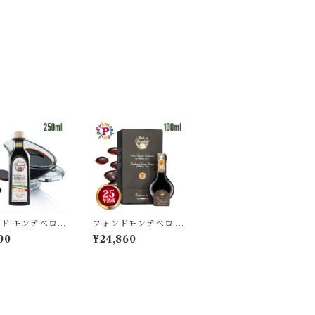
ド モンテベロ F
フォンドモンテベロ D
 モデナ産バルサ
OP認定 25年熟成 エ
00
¥24,860
50ml IGP認定
キストラヴェッキオ ト
 有機栽培 濃度
ラディショナル バルサ
 FONDO MONT
ミコ DOP 100ml モ
EBELLO 高級 ギフト
ンテベロ 高級 ギフト