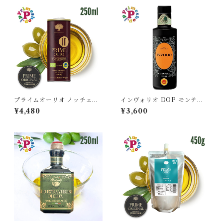
プライムオーリオ ノッチェラ
インヴォリオ DOP モンティ
ーラ・エトネア インテンソ オ
イブレイ オリーブオイル エキ
¥4,480
¥3,600
リーブオイル エキストラバー
ストラバージン 250ml カーサ
ジン イタリア 250ml IGP認
グラッツィア CASA GRAZIA
定 原産地証明 低温圧搾 オーガ
イタリア シチリア産 原産地証
ニック 有機 本物 逆流防止 生
明 本物 逆流防止栓キャップ 高
PRIME 高級 ストロングタイ
級
プ