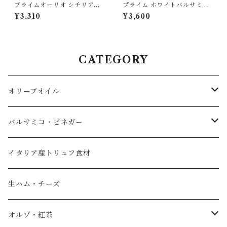
プライムオーリオ シチリアブ
プライム ホワイトバルサミコ
レンド 500ml 有機 エキスト
酢 250ml モデナ産 白バルサ
¥3,310
¥3,600
ラバージンオリーブオイル PR
ミコ 高級 FOOD ADVENTU
IME FOOOD ADVENTURE
RE フードアドベンチャー pri
イタリア シチリア産
me
CATEGORY
オリーブオイル
エキストラバージンオリーブオイル
バルサミコ・ビネガー
フレーバーオイル
黒バルサミコ
イタリア産トリュフ食材
ノベッロ（秋の新油）
白バルサミコ
生ハム・チーズ
ピュアオリーブオイル
ピンク（ロゼ）バルサミコ
オルゾ・紅茶