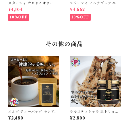
スターシィ オロドゥオリーヴ
スターシィ アルチプレテ エキ
ァ エキストラバージン オリー
ストラバージン オリーブオイ
¥4,104
¥4,662
ブオイル 500ml イタリア プ
ル 500ml イタリア プーリア
ーリア産 STASI ORO d'Oliva
産 STASI Arciprete スタシ
10%OFF
10%OFF
スタシィ 酸度0.13 賞味期限2
ィ 酸度0.15 賞味期限2027年3
027年3月31日
月31日
その他の商品
オルゾ ティーバッグ モンド種
ラルスティケッラ 黒トリュフ
有機 20袋入り プライム オル
ペースト 90g ポルチーニ入り
¥2,480
¥2,800
ヅォ PRIME フードアドベン
トリュフソース La Rustichell
チャー ORZO MONDO BIO
a タルトゥファータ【保存料不
使用】