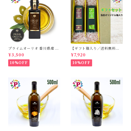
プライムオーリオ 香川県産 ミ
【ギフト箱入り／送料無料】
ッション種100% エキストラ
プライムオーリオ香川ミッシ
¥3,500
¥7,920
バージンオリーブオイル フー
ョン エキストラバージンオリ
ドアドベンチャー PRIME 高
ーブオイル と プライムオーリ
10%OFF
10%OFF
級
オ香川ルッカ エキストラバー
ジンオリーブオイル 各100ml
国産オリーブオイル