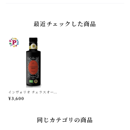
最近チェックした商品
インヴォリオ チェラスオーラ
オリーブオイル エキストラバ
¥3,600
ージン 250ml カーサグラッツ
ィア CASA GRAZIA イタリ
ア シチリア産 チェラスオーラ
種100％ IGP認定 原産地証明
オーガニック 有機栽培 本物 逆
同じカテゴリの商品
流防止栓キャップ 高級