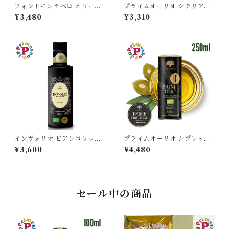
フォンドモンテベロ オリーブ
プライムオーリオ シチリアブ
オイル エキストラバージン 25
レンド 500ml 有機 エキスト
¥3,480
¥3,310
0ml FONDO MONTEBELL
ラバージンオリーブオイル PR
O イタリア モデナ産 高級
IME FOOOD ADVENTURE
イタリア シチリア産
インヴォリオ ビアンコリッラ
プライムオーリオ シプレッシ
オリーブオイル エキストラバ
ーノ インテンソ オリーブオイ
¥3,600
¥4,480
ージン 250ml カーサグラッツ
ル エキストラバージン イタリ
ィア CASA GRAZIA イタリ
ア 250ml IGP認定 原産地証
ア シチリア産 ビアンコリッラ
明 低温圧搾 オーガニック 有機
種100％ IGP認定 原産地証明
本物 逆流防止 生 PRIME 高級
オーガニック 有機栽培 本物 逆
ストロングタイプ
セール中の商品
流防止栓キャップ 高級