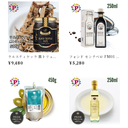
ラルスティケッラ 黒トリュフ
フォンド モンテベロ FM01 モ
ペースト 500g ポルチーニ入
デナ産バルサミコ 250ml IGP
¥9,480
¥5,280
トリュフソース La Rustichell
認定 濃度1.29 8年熟成 MON
a タルトゥファータ【保存料不
TEBELLO 高級 ギフト
使用】