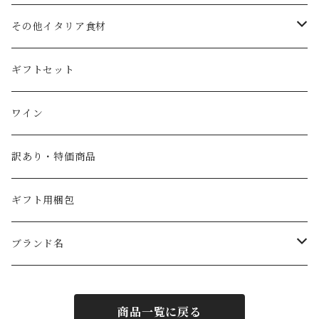
国産エキストラバージンオリーブオイル
その他調味料（コンディメント）
コーヒー豆
その他イタリア食材
スペイン産ワインビネガー
紅茶・ハーブティー
トマト
ギフトセット
イタリア産ワインビネガー
塩
ワイン
SABA（サバ）
パスタ
訳あり・特価商品
ギフト用梱包
ブランド名
PRIMEオリジナル
商品一覧に戻る