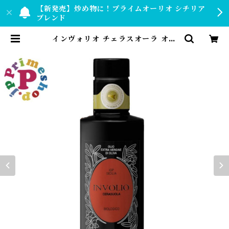
【新発売】炒め物に！プライムオーリオ シチリア
ブレンド
インヴォリオ チェラスオーラ オリ
ーブオイル エキストラバージン 25
0ml カーサグラッツィア CASA G
RAZIA イタリア シチリア産 チェ
ラスオーラ種100％ IGP認定 原産
地証明 オーガニック 有機栽培 本物
逆流防止栓キャップ 高級 | 【公式】
プライムショップ by PRIMESHO
P.JP