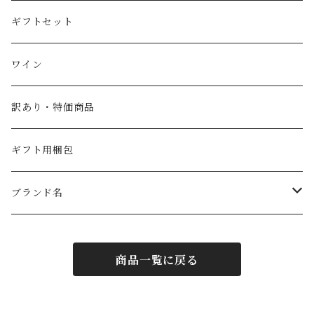
スペイン産ワインビネガー
紅茶・ハーブティー
トマト
ギフトセット
イタリア産ワインビネガー
塩
ワイン
SABA（サバ）
パスタ
訳あり・特価商品
ギフト用梱包
ブランド名
PRIMEオリジナル
商品一覧に戻る
フォンドモンテベロ