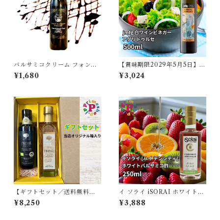
バルサミコクリーム フォンド
【賞味期限2029年5月5日】ス
モンテベロ 砂糖不使用 イタリ
ペイン産CAVAを使用した jm
¥1,680
¥3,024
ア モデナ 250ml バルサミコ
fg 白ワインビネガー アグリド
酢 クリーム モンテベロ
ゥルセ
【ギフトセット／送料無料】
イ ソライ iSORAI ホワイトバ
プライムオーリオ WG エキス
ルサミコ酢 ハイデンシティ イ
¥8,250
¥3,888
トラバージンオリーブオイル
ソライ ディ サンジョルジョ 白
シチリア産 250ml と プライ
バルサミコ アグロドルチェ ビ