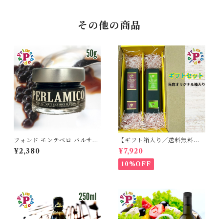
その他の商品
フォンド モンテベロ バルサミ
【ギフト箱入り／送料無料】
コ パール モデナ産 ブラック 5
プライムオーリオ香川ミッシ
¥2,380
¥7,920
0g FONDO MONTEBELL
ョン エキストラバージンオリ
O
ーブオイル と プライムオーリ
10%OFF
オ香川ルッカ エキストラバー
ジンオリーブオイル 各100ml
国産オリーブオイル