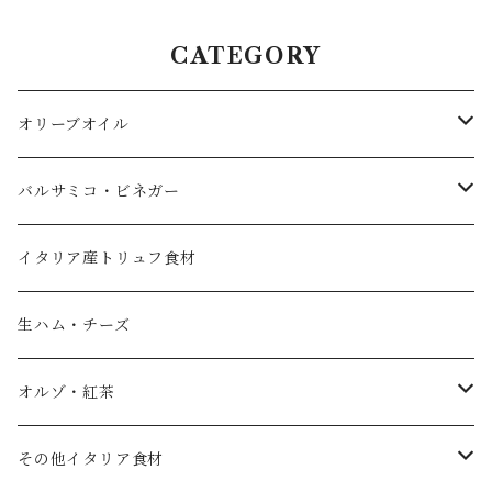
ムホワイトバルサミコ酢 250
アンコ 250ml
ml モデナ産
CATEGORY
オリーブオイル
エキストラバージンオリーブオイル
バルサミコ・ビネガー
フレーバーオイル
黒バルサミコ
イタリア産トリュフ食材
ノベッロ（秋の新油）
白バルサミコ
生ハム・チーズ
ピュアオリーブオイル
ピンク（ロゼ）バルサミコ
オルゾ・紅茶
国産エキストラバージンオリーブオイル
その他調味料（コンディメント）
コーヒー豆
その他イタリア食材