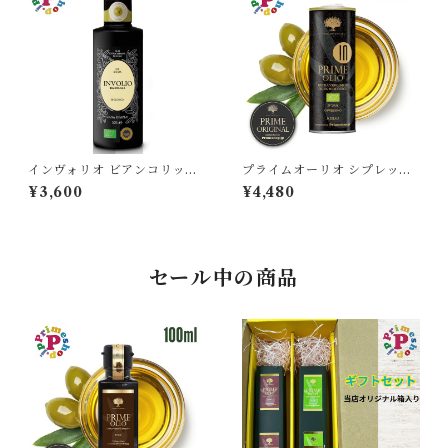
オーガニック 有機栽培 本物 逆
流防止栓キャップ 高級
インヴォリオ ビアンコリッラ
プライムオーリオ シプレッシ
オリーブオイル エキストラバ
ーノ インテンソ オリーブオイ
¥3,600
¥4,480
ージン 250ml カーサグラッツ
ル エキストラバージン イタリ
ィア CASA GRAZIA イタリ
ア 250ml IGP認定 原産地証
ア シチリア産 ビアンコリッラ
明 低温圧搾 オーガニック 有機
種100％ IGP認定 原産地証明
本物 逆流防止 生 PRIME 高級
オーガニック 有機栽培 本物 逆
ストロングタイプ
セール中の商品
流防止栓キャップ 高級