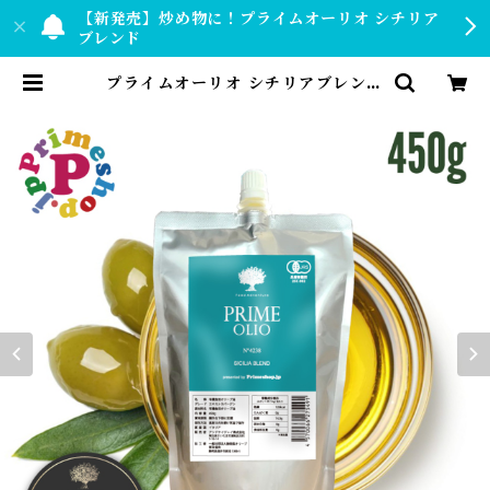
【新発売】炒め物に！プライムオーリオ シチリア
ブレンド
プライムオーリオ シチリアブレンド
500ml 有機 エキストラバージンオ
リーブオイル PRIME FOOOD A
DVENTURE イタリア シチリア産
| 【公式】プライムショップ by PR
IMESHOP.JP