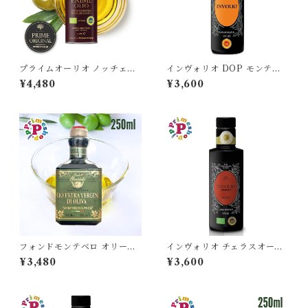
プライムオーリオ ノッチェラ
インヴォリオ DOP モンティ
ーラ・エトネア インテンソ オ
イブレイ オリーブオイル エキ
¥4,480
¥3,600
リーブオイル エキストラバー
ストラバージン 250ml カーサ
ジン イタリア 250ml IGP認
グラッツィア CASA GRAZIA
定 原産地証明 低温圧搾 オーガ
イタリア シチリア産 原産地証
ニック 有機 本物 逆流防止 生
明 本物 逆流防止栓キャップ 高
PRIME 高級 ストロングタイ
級
プ
フォンドモンテベロ オリーブ
インヴォリオ チェラスオーラ
オイル エキストラバージン 25
オリーブオイル エキストラバ
¥3,480
¥3,600
0ml FONDO MONTEBELL
ージン 250ml カーサグラッツ
O イタリア モデナ産 高級
ィア CASA GRAZIA イタリ
ア シチリア産 チェラスオーラ
種100％ IGP認定 原産地証明