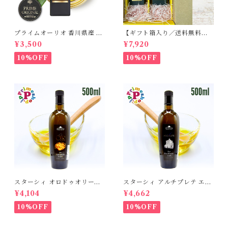
プライムオーリオ 香川県産 ミ
【ギフト箱入り／送料無料】
ッション種100% エキストラ
プライムオーリオ香川ミッシ
¥3,500
¥7,920
バージンオリーブオイル フー
ョン エキストラバージンオリ
ドアドベンチャー PRIME 高
ーブオイル と プライムオーリ
10%OFF
10%OFF
級
オ香川ルッカ エキストラバー
ジンオリーブオイル 各100ml
国産オリーブオイル
スターシィ オロドゥオリーヴ
スターシィ アルチプレテ エキ
ァ エキストラバージン オリー
ストラバージン オリーブオイ
¥4,104
¥4,662
ブオイル 500ml イタリア プ
ル 500ml イタリア プーリア
ーリア産 STASI ORO d'Oliva
産 STASI Arciprete スタシ
10%OFF
10%OFF
スタシィ 酸度0.13 賞味期限2
ィ 酸度0.15 賞味期限2027年3
027年3月31日
月31日