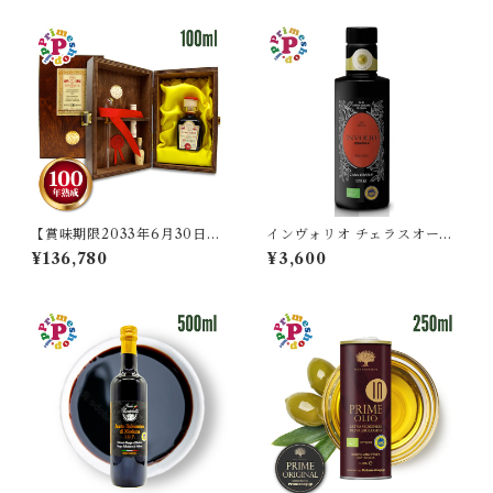
me
タ【保存料不使用】
【賞味期限2033年6月30日／
インヴォリオ チェラスオーラ
１００ml】レオナルディ 10
オリーブオイル エキストラバ
¥136,780
¥3,600
0年熟成バルサミコ 100ml 木
ージン 250ml カーサグラッツ
箱入り Leonardi アチェタイ
ィア CASA GRAZIA イタリ
ア レオナルディ
ア シチリア産 チェラスオーラ
種100％ IGP認定 原産地証明
オーガニック 有機栽培 本物 逆
流防止栓キャップ 高級