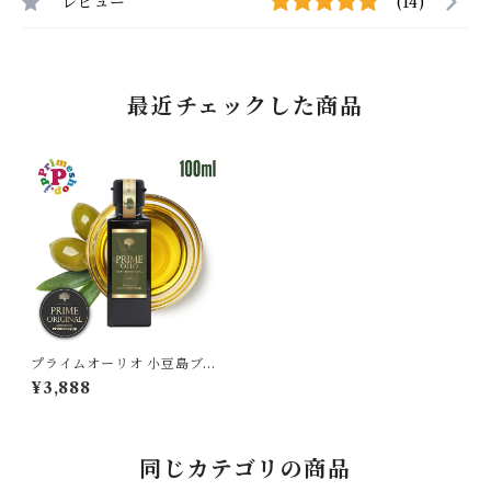
レビュー
(14)
最近チェックした商品
プライムオーリオ 小豆島ブレ
ンド エキストラバージンオリ
¥3,888
ーブオイル 小豆島１00％ PRI
ME 高級 ギフト あさイチ
同じカテゴリの商品