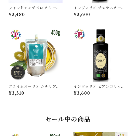
フォンドモンテベロ オリーブ
インヴォリオ チェラスオーラ
オイル エキストラバージン 25
オリーブオイル エキストラバ
¥3,480
¥3,600
0ml FONDO MONTEBELL
ージン 250ml カーサグラッツ
O イタリア モデナ産 高級
ィア CASA GRAZIA イタリ
ア シチリア産 チェラスオーラ
種100％ IGP認定 原産地証明
オーガニック 有機栽培 本物 逆
流防止栓キャップ 高級
プライムオーリオ シチリアブ
インヴォリオ ビアンコリッラ
レンド 500ml 有機 エキスト
オリーブオイル エキストラバ
¥3,310
¥3,600
ラバージンオリーブオイル PR
ージン 250ml カーサグラッツ
IME FOOOD ADVENTURE
ィア CASA GRAZIA イタリ
イタリア シチリア産
ア シチリア産 ビアンコリッラ
種100％ IGP認定 原産地証明
オーガニック 有機栽培 本物 逆
セール中の商品
流防止栓キャップ 高級