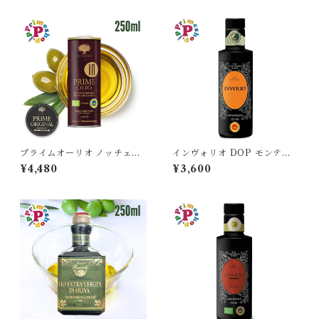
プライムオーリオ ノッチェラ
インヴォリオ DOP モンティ
ーラ・エトネア インテンソ オ
イブレイ オリーブオイル エキ
¥4,480
¥3,600
リーブオイル エキストラバー
ストラバージン 250ml カーサ
ジン イタリア 250ml IGP認
グラッツィア CASA GRAZIA
定 原産地証明 低温圧搾 オーガ
イタリア シチリア産 原産地証
ニック 有機 本物 逆流防止 生
明 本物 逆流防止栓キャップ 高
PRIME 高級 ストロングタイ
級
プ