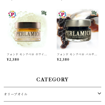
バルサミコ酢 モデナ産 樽熟成
lano del Duomo
250ml FONDO MONTEBE
LLO
フォンド モンテベロ ホワイト
フォンド モンテベロ バルサミ
バルサミコ パール モデナ産50
コ パール モデナ産 ブラック 5
¥2,380
¥2,380
g FONDO MONTEBELLO
0g FONDO MONTEBELL
O
CATEGORY
オリーブオイル