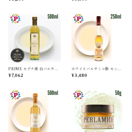
イル 250ml と プライム ホワ
ミコ 高級 FOOD ADVENTU
イトバルサミコ酢 250ml イタ
RE フードアドベンチャー pri
リア産 PRIME 高級 ギフト
me
PRIME モデナ産 白バルサミ
ホワイトバルサミコ酢 モンテ
コ プライムホワイトバルサミ
ベロ 3年 熟成 白バルサミコ酢
¥7,062
¥3,480
コ酢 500ml フードアドベンチ
モデナ イタリア 樽熟成 フォン
ャー 高級 ギフト
ドモンテベロ モンテベッロ 25
0ml