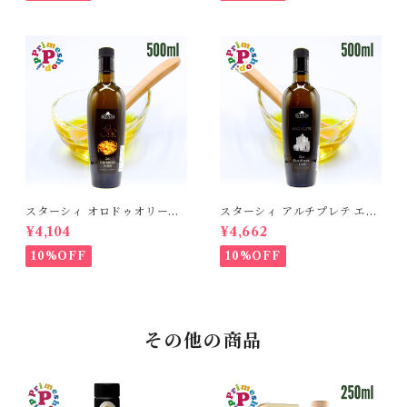
ジンオリーブオイル 各100ml
国産オリーブオイル
スターシィ オロドゥオリーヴ
スターシィ アルチプレテ エキ
ァ エキストラバージン オリー
ストラバージン オリーブオイ
¥4,104
¥4,662
ブオイル 500ml イタリア プ
ル 500ml イタリア プーリア
ーリア産 STASI ORO d'Oliva
産 STASI Arciprete スタシ
10%OFF
10%OFF
スタシィ 酸度0.13 賞味期限2
ィ 酸度0.15 賞味期限2027年3
027年3月31日
月31日
その他の商品