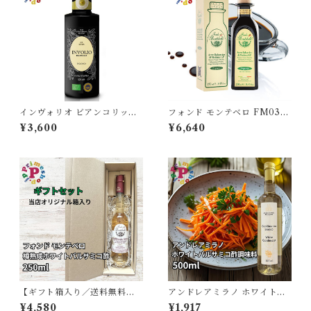
インヴォリオ ビアンコリッラ
フォンド モンテベロ FM03
オリーブオイル エキストラバ
モデナ産バルサミコ 250ml I
¥3,600
¥6,640
ージン 250ml カーサグラッツ
GP認定 有機栽培 濃度1.34 12
ィア CASA GRAZIA イタリ
年熟成 MONTEBELLO 高級
ア シチリア産 ビアンコリッラ
ギフト
種100％ IGP認定 原産地証明
オーガニック 有機栽培 本物 逆
流防止栓キャップ 高級
【ギフト箱入り／送料無料】
アンドレアミラノ ホワイトバ
フォンド モンテベロ ホワイト
ルサミコ酢調味料 Andrea Mi
¥4,580
¥1,917