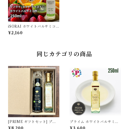
iSORAI ホワイトバルサミコ
酢 ライトテイスト イソライ デ
¥2,160
ィ サンジョルジョ 白バルサミ
コ アグロドルチェ ビアンコ 2
50ml
同じカテゴリの商品
[PRIME ギフトセット] プラ
プライム ホワイトバルサミコ
イムオーリオ EXVオリーブオ
酢 250ml モデナ産 白バルサ
¥8,200
¥3,600