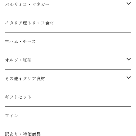
エキストラバージンオリーブオイル
バルサミコ・ビネガー
フレーバーオイル
黒バルサミコ
イタリア産トリュフ食材
ノベッロ（秋の新油）
白バルサミコ
生ハム・チーズ
ピュアオリーブオイル
ピンク（ロゼ）バルサミコ
オルゾ・紅茶
国産エキストラバージンオリーブオイル
その他調味料（コンディメント）
コーヒー豆
その他イタリア食材
スペイン産ワインビネガー
紅茶・ハーブティー
トマト
ギフトセット
イタリア産ワインビネガー
塩
ワイン
SABA（サバ）
パスタ
訳あり・特価商品