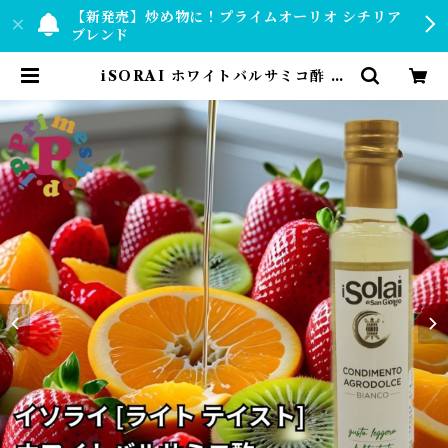
【新発売】炒め物に！プライムオーリオ シチリア
ブレンド
iSORAI ホワイトバルサミコ酢 ラ
イトテイスト イソライ ディ サンジ
ョルジョ 白バルサミコ アグロドル
チェ ビアンコ 250ml | 【公式】プ
ライムショップ by PRIMESHO
P.JP