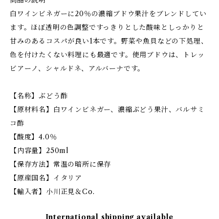
商品の説明
白ワインビネガーに20％の濃縮ブドウ果汁をブレンドしてい
ます。ほぼ透明の色調整ですっきりとした酸味としっかりと
甘みのあるコスパが良い1本です。野菜や魚貝などの下処理、
色を付けたくない料理にも最適です。使用ブドウは、トレッ
ビアーノ、シャルドネ、アルバーナです。
【名称】ぶどう酢
【原材料名】白ワインビネガー、濃縮ぶどう果汁、バルサミ
コ酢
【酸度】4.0％
【内容量】250ml
【保存方法】常温の暗所に保存
【原産国名】イタリア
【輸入者】小川正見＆Co.
International shipping available