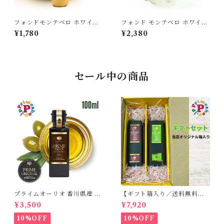
フォンドモンテベロ ホワイト
フォンド モンテベロ ホワイト
バルサミコ酢 ベーシック モデ
バルサミコ パール モデナ産50
¥1,780
¥2,380
ナ産 500ml FMWB FONDO
g FONDO MONTEBELLO
MONTEBELLO
セール中の商品
プライムオーリオ 香川県産 ミ
【ギフト箱入り／送料無料】
ッション種100% エキストラ
プライムオーリオ香川ミッシ
¥3,500
¥7,920
バージンオリーブオイル フー
ョン エキストラバージンオリ
ドアドベンチャー PRIME 高
ーブオイル と プライムオーリ
10%OFF
10%OFF
級
オ香川ルッカ エキストラバー