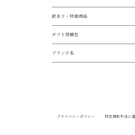
SABA（サバ）
パスタ
訳あり・特価商品
ギフト用梱包
ブランド名
PRIMEオリジナル
フォンドモンテベロ
ラルスティケッラ
プライバシーポリシー
特定商取引法に
カーサグラツィア