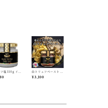
フ塩 110g イタ
白トリュフペースト 9
 黒トリュフ塩
0g ポルチーニ入り ト
80
¥3,100
ックサマートリュ
リュフソース ラルステ
Rustichella
ィケッラ イタリア La
Rustichella タルトゥ
ファータ【保存料不使
用】