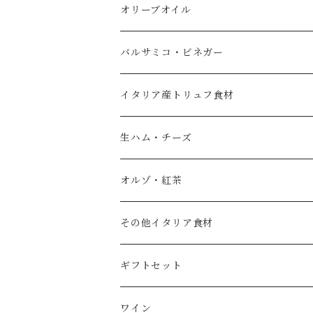
オリーブオイル
エキストラバージンオリーブオイル
バルサミコ・ビネガー
フレーバーオイル
黒バルサミコ
イタリア産トリュフ食材
ノベッロ（秋の新油）
白バルサミコ
生ハム・チーズ
ピュアオリーブオイル
ピンク（ロゼ）バルサミコ
オルゾ・紅茶
国産エキストラバージンオリーブオイル
その他調味料（コンディメント）
コーヒー豆
その他イタリア食材
スペイン産ワインビネガー
紅茶・ハーブティー
トマト
ギフトセット
イタリア産ワインビネガー
塩
ワイン