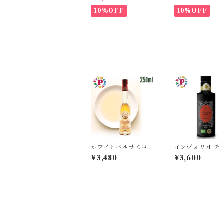
0% エキストラバージ
オ香川ミッショ
ンオリーブオイル フー
ストラバージン
10%OFF
10%OFF
ドアドベンチャー PRI
ブオイル と プ
ME 高級
オーリオ香川ル
キストラバージ
ーブオイル 各100ml
国産オリーブオ
ホワイトバルサミコ酢
インヴォリオ 
モンテベロ 3年 熟成
オーラ オリー
¥3,480
¥3,600
白バルサミコ酢 モデナ
エキストラバージ
イタリア 樽熟成 フォ
50ml カーサグ
ンドモンテベロ モンテ
ィア CASA GR
ベッロ 250ml
イタリア シチリ
チェラスオーラ種
0％ IGP認定 
明 オーガニック
栽培 本物 逆流
キャップ 高級