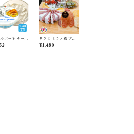
ルポーネ チーズ
サラミ ミラノ風 プラ
 Mascarpone
イム 100g スペイン産
52
¥1,480
ア トスカーナ州
PRIME プライム フー
ドアドベン チ ャー 少
量パック 食べきりサイ
ズ【賞味期限2026年9
月30日】