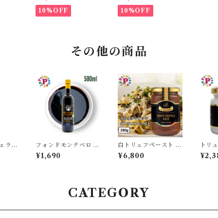
ン エキ
ージン オリーブオイル
オリーブオイル 500m
オリー
500ml イタリア プー
l イタリア プーリア産
10%OFF
10%OFF
ライム
リア産 STASI ORO
STASI Arciprete ス
ッカ エ
d'Oliva スタシィ 酸度
タシィ 酸度0.15 賞味
ンオリ
0.13 賞味期限2027年
期限2027年3月31日
3月31日
イル
その他の商品
チェラス
フォンドモンテベロ バ
白トリュフペースト 2
トリュ
ブオイル
ルサミコ酢 モデナ産 I
80g ポルチーニ入り
リア産
¥1,690
¥6,800
¥2,3
ン 2
GP認定 FMB 500ml
トリュフソース ラルス
ブラ
ラッツ
FONDO MONTEBE
ティケッラ イタリア L
フ La 
AZIA
LLO
a Rustichella タルト
ア産
ゥファータ【保存料不
10
使用】
CATEGORY
原産地証
 有機
防止栓