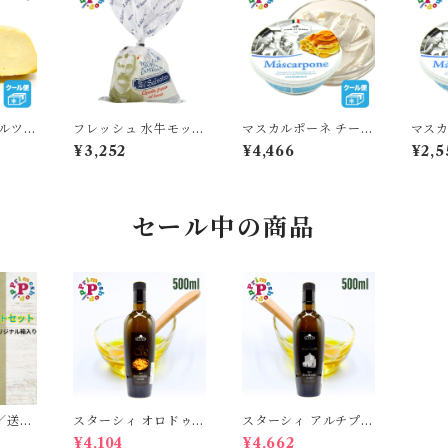
モルツァ
フレッシュ 水牛モッツ
マスカルポーネ チーズ
マスカ
 チーズ
ァレッラ チーズ DOP
500g Mascarpone
250g
¥3,252
¥4,466
¥2,5
 燻製
(50g×5個) Buffalo M
イタリア トスカーナ州
イタリ
タ製法
ozzarella イタリア カ
パーニャ
ンパーニャ州
セール中の商品
／送料
スターシィ オロドゥオ
スターシィ アルチプレ
オーリ
リーヴァ エキストラバ
テ エキストラバージン
¥4,104
¥4,662