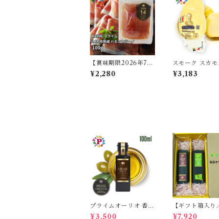
【賞味期限2026年7月
スモーク スカ
2日】ハモンセラーノ
アフィミカータ
¥2,280
¥3,183
生ハム 14か月熟成 PR
300g スモーク
IME 100g スペイン産
パスタフィラー
高級
イタリア カン
州
プライムオーリオ 香川
【ギフト箱入り
県産 ミッション種10
無料】プライム
¥3,500
¥7,920