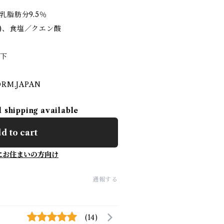
乳脂肪分9.5％
)、食塩／クエン酸
以下
RM.JAPAN
l shipping available
d to cart
にお住まいの方向け
通報する
(14)