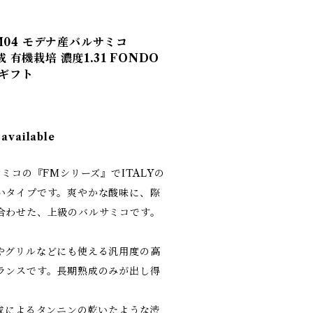
M04 モデナ産バルサミコ
成 有機栽培 濃度1.31 FONDO
 ギフト
 available
ミコの『FMシリーズ』でITALYの
いタイプです。爽やかな酸味に、際
合わせた、上級のバルサミコです。
やグリルなどにも使える汎用度の高
ランスです。長期熟成のみが出し得
。
熟成によるタンニンの乾いたような渋