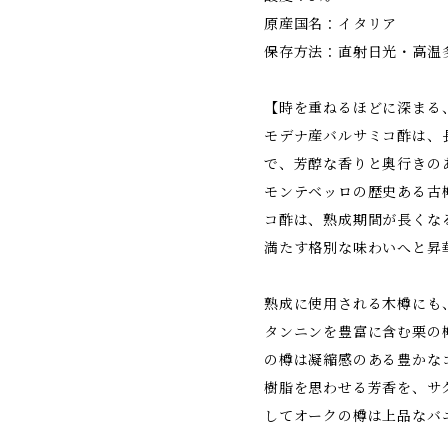
原産国名：イタリア
保存方法：直射日光・高温
【時を重ねるほどに深まる
モデナ産バルサミコ酢は、
で、芳醇な香りと奥行きの
モンテベッロの歴史ある古
コ酢は、熟成期間が長くな
満たす格別な味わいへと昇
熟成に使用される木樽にも
タンニンを豊富に含む栗の
の樽は凝縮感のある豊かな
樹脂を思わせる芳香を、サ
してオークの樽は上品なバ