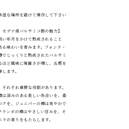
多湿な場所を避けて保存して下さい
、モデナ産バルサミコ酢の魅力】
長い年月をかけて熟成されること
ある味わいを育みます。フォンド・
樽でじっくりと熟成されたバルサミ
るほど風味に複雑さが増し、五感を
華します。
、それぞれ重要な役割があります。
樽は深みのある美しい色合いを、桑
コクを、ジュニパーの樽は爽やかで
クランボの樽はやさしい甘みを、そ
ニラの香りをもたらします。