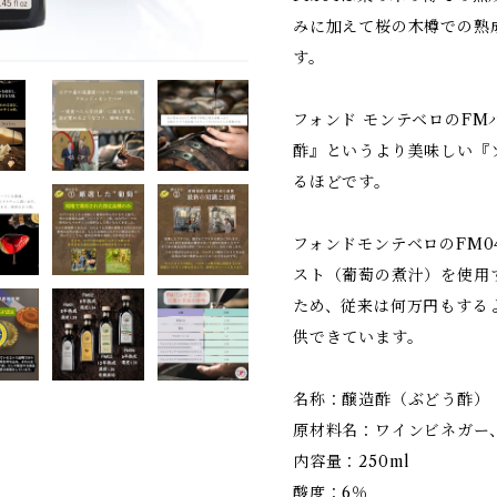
みに加えて桜の木樽での熟
す。
フォンド モンテベロのF
酢』というより美味しい『
るほどです。
フォンドモンテベロのFM
スト（葡萄の煮汁）を使用
ため、従来は何万円もする
供できています。
名称：醸造酢（ぶどう酢）
原材料名：ワインビネガー
内容量：250ml
酸度：6％