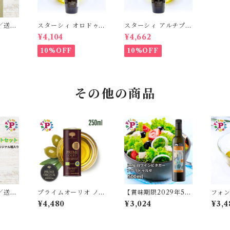
／送料
スターシィ オロドゥオ
スターシィ アルチプレ
オーリ
リーヴァ エキストラバ
テ エキストラバージン
¥4,104
¥4,662
ン エキ
ージン オリーブオイル
オリーブオイル 500m
オリー
500ml イタリア プー
l イタリア プーリア産
10%OFF
10%OFF
ライム
リア産 STASI ORO
STASI Arciprete ス
ッカ エ
d'Oliva スタシィ 酸度
タシィ 酸度0.15 賞味
ンオリ
0.13 賞味期限2027年
期限2027年3月31日
3月31日
イル
その他の商品
／送料
プライムオーリオ ノッ
【賞味期限2029年5月
フォン
ホワイト
チェラーラ・エトネア
5日】スペイン産CAV
リーブ
¥4,480
¥3,024
¥3,4
0ml
インテンソ オリーブオ
Aを使用した jmfg 白
ラバー
ルサミコ
イル エキストラバージ
ワインビネガー アグリ
NDO
NTUR
ン イタリア 250ml IG
ドゥルセ
O イ