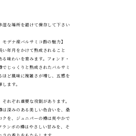
多湿な場所を避けて保存して下さい
、モデナ産バルサミコ酢の魅力】
長い年月をかけて熟成されること
ある味わいを育みます。フォンド・
樽でじっくりと熟成されたバルサミ
るほど風味に複雑さが増し、五感を
華します。
、それぞれ重要な役割があります。
樽は深みのある美しい色合いを、桑
コクを、ジュニパーの樽は爽やかで
クランボの樽はやさしい甘みを、そ
ニラの香りをもたらします。