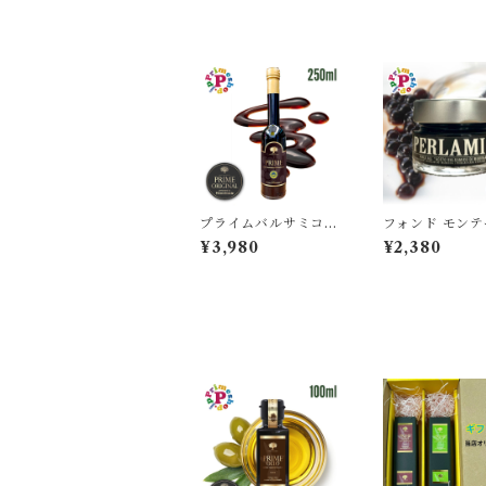
プライムバルサミコ酢
フォンド モンテ
IGP認定 高濃度 モデ
バルサミコ パー
¥3,980
¥2,380
ナ産 250ml PRIME
デナ産 ブラック 
FOOD ADVENTUR
FONDO MON
E 6年熟成
LLO