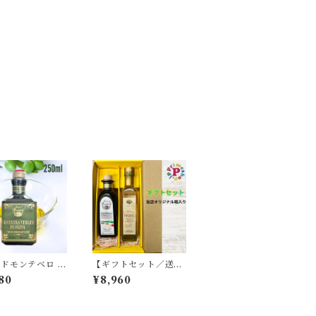
ドモンテベロ オ
【ギフトセット／送料
オイル エキスト
無料】プライムホワイ
80
¥8,960
ジン 250ml FO
トバルサミコ酢 250m
 MONTEBELL
l と フォンドモンテベ
タリア モデナ産
ロ 高濃度バルサミコ酢