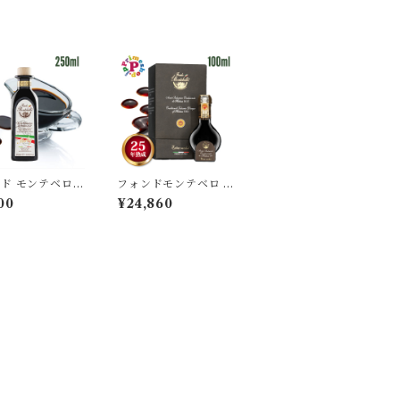
ド モンテベロ F
フォンドモンテベロ D
 モデナ産バルサ
OP認定 25年熟成 エ
00
¥24,860
50ml IGP認定
キストラヴェッキオ ト
 有機栽培 濃度
ラディショナル バルサ
 FONDO MONT
ミコ DOP 100ml モ
EBELLO 高級 ギフト
ンテベロ 高級 ギフト