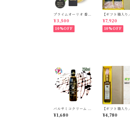
プライムオーリオ 香川
【ギフト箱入り
県産 ミッション種10
無料】プライム
¥3,500
¥7,920
0% エキストラバージ
オ香川ミッショ
ンオリーブオイル フー
ストラバージン
10%OFF
10%OFF
ドアドベンチャー PRI
ブオイル と プ
ME 高級
オーリオ香川ル
キストラバージ
ーブオイル 各100ml
国産オリーブオ
バルサミコクリーム フ
【ギフト箱入り
ォンドモンテベロ 砂糖
無料プライム 
¥1,680
¥4,780
不使用 イタリア モデ
バルサミコ酢 25
ナ 250ml バルサミコ
モデナ産 白バ
酢 クリーム モンテベ
FOOD ADVE