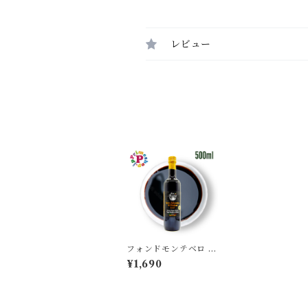
レビュー
フォンドモンテベロ バ
ルサミコ酢 モデナ産 I
¥1,690
GP認定 FMB 500ml
FONDO MONTEBE
LLO