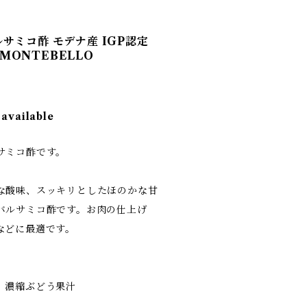
サミコ酢 モデナ産 IGP認定
O MONTEBELLO
 available
サミコ酢です。
な酸味、スッキリとしたほのかな甘
バルサミコ酢です。お肉の仕上げ
などに最適です。
、濃縮ぶどう果汁