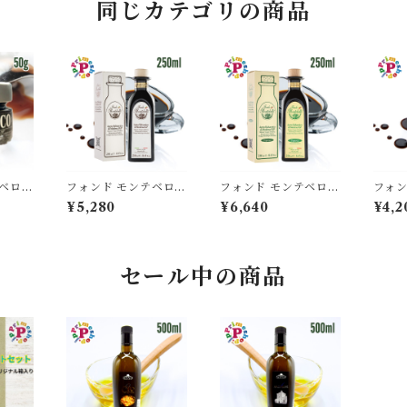
同じカテゴリの商品
ベロ
フォンド モンテベロ F
フォンド モンテベロ F
フォン
ル モ
M01 モデナ産バルサ
M03 モデナ産バルサ
M04
¥5,280
¥6,640
¥4,2
50g
ミコ 250ml IGP認定
ミコ 250ml IGP認定
ミコ 2
TEBE
濃度1.29 8年熟成 MO
有機栽培 濃度1.34 12
6年熟成
NTEBELLO 高級 ギ
年熟成 MONTEBEL
1.31
フト
LO 高級 ギフト
セール中の商品