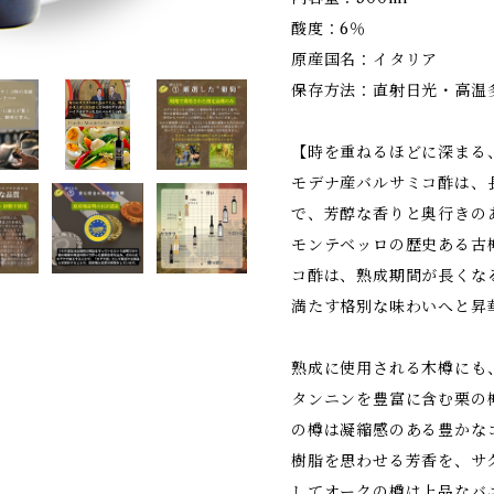
酸度：6％
原産国名：イタリア
保存方法：直射日光・高温
【時を重ねるほどに深まる
モデナ産バルサミコ酢は、
で、芳醇な香りと奥行きの
モンテベッロの歴史ある古
コ酢は、熟成期間が長くな
満たす格別な味わいへと昇
熟成に使用される木樽にも
タンニンを豊富に含む栗の
の樽は凝縮感のある豊かな
樹脂を思わせる芳香を、サ
してオークの樽は上品なバ