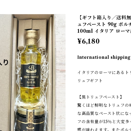
【ギフト箱入り／送料無
ュフペースト 90g ポ
100ml イタリア ローマ産 
¥6,180
International shipping
イタリアのローマにあるト
リュフギフト
【黒トリュフペースト】
驚くほど鮮明なトリュフの
な高品質なペースト状にな
フの含有量が15％と大変
感が味わえます。またポル