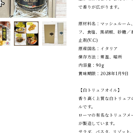
で香りが広がります。
原材料名：マッシュルーム
フ、食塩、黒胡椒、砂糖／香
止剤(V.C)
原産国名：イタリア
保存方法：常温、暗所
内容量：90g
賞味期限：2028年1月9日
【白トリュフオイル】
香り高く上質な白トリュフ
ルです。
ローマの有名なトリュフメ
が製造しています。
サラダ、パスタ、リゾット