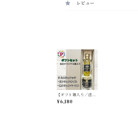
レビュー
【ギフト箱入り／送料
無料】ラルスティケッ
¥6,180
ラ 黒トリュフペースト
90g ポルチーニ入り
と 白トリュフオイル 1
00ml イタリア ローマ
産 La Rustichella