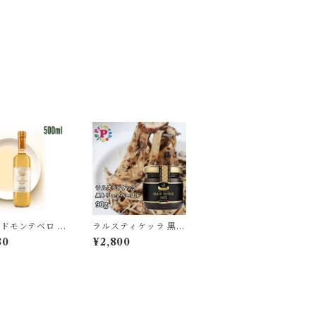
ドモンテベロ ホ
ラルスティケッラ 黒ト
バルサミコ酢 ベ
リュフペースト 90g
80
¥2,800
ク モデナ産 50
ポルチーニ入り トリュ
 FMWB FONDO
フソース La Rustiche
TEBELLO
lla タルトゥファータ
【保存料不使用】