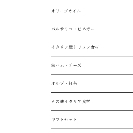
オリーブオイル
エキストラバージンオリーブオイル
バルサミコ・ビネガー
フレーバーオイル
黒バルサミコ
イタリア産トリュフ食材
ノベッロ（秋の新油）
白バルサミコ
生ハム・チーズ
ピュアオリーブオイル
ピンク（ロゼ）バルサミコ
オルゾ・紅茶
国産エキストラバージンオリーブオイル
その他調味料（コンディメント）
コーヒー豆
その他イタリア食材
スペイン産ワインビネガー
紅茶・ハーブティー
トマト
ギフトセット