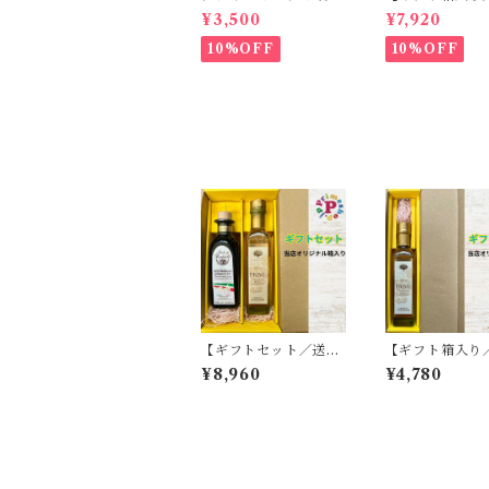
県産 ミッション種10
無料】プライム
¥3,500
¥7,920
0% エキストラバージ
オ香川ミッショ
ンオリーブオイル フー
ストラバージン
10%OFF
10%OFF
ドアドベンチャー PRI
ブオイル と プ
ME 高級
オーリオ香川ル
キストラバージ
ーブオイル 各100ml
国産オリーブオ
【ギフトセット／送料
【ギフト箱入り
無料】プライムホワイ
無料プライム 
¥8,960
¥4,780
トバルサミコ酢 250m
バルサミコ酢 25
l と フォンドモンテベ
モデナ産 白バ
ロ 高濃度バルサミコ酢
FOOD ADVE
6年熟成 モデナ産
E