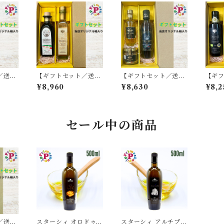
／送料
【ギフトセット／送料
【ギフトセット／送料
【ギ
バルサ
無料】プライムホワイ
無料】ラルスティケッ
無料
¥8,960
¥8,630
¥8,2
 高濃
トバルサミコ酢 250m
ラ 白トリュフオイル 1
オ W
ml P
l と フォンドモンテベ
00ml と 白トリュフペ
ージ
ADVE
ロ 高濃度バルサミコ酢
ースト 90g と フォン
シチリ
成
6年熟成 モデナ産
ドモンテベロバルサミ
プラ
コクリーム 250ml モ
サミコ
セール中の商品
デナ産
ナ産
／送料
スターシィ オロドゥオ
スターシィ アルチプレ