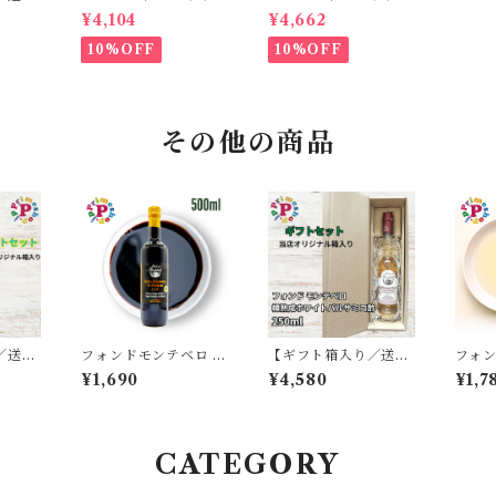
オーリ
リーヴァ エキストラバ
テ エキストラバージン
¥4,104
¥4,662
ン エキ
ージン オリーブオイル
オリーブオイル 500m
オリー
500ml イタリア プー
l イタリア プーリア産
10%OFF
10%OFF
ライム
リア産 STASI ORO
STASI Arciprete ス
ッカ エ
d'Oliva スタシィ 酸度
タシィ 酸度0.15 賞味
ンオリ
0.13 賞味期限2027年
期限2027年3月31日
3月31日
イル
その他の商品
／送料
フォンドモンテベロ バ
【ギフト箱入り／送料
フォン
ホワイト
ルサミコ酢 モデナ産 I
無料】フォンド モンテ
ワイト
¥1,690
¥4,580
¥1,7
0ml
GP認定 FMB 500ml
ベロ ホワイトバルサミ
ーシッ
ルサミコ
FONDO MONTEBE
コ酢 モデナ産 樽熟成
0ml
NTUR
LLO
250ml FONDO MO
MON
NTEBELLO
CATEGORY