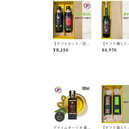
【ギフトセット／送料
【ギフト箱入り
無料】プライムオーリ
無料】プライム
¥8,250
¥4,970
オWG エキストラバー
ミコ酢 IGP認定
ジンオリーブオイル ノ
度 モデナ産 250
ッチェラーラ・デル・
RIME FOOD 
べリーチェ と インヴ
NTURE 6年熟
ォリオ チェラスオーラ
各250ml イタリア シ
チリア産
プライムオーリオ 香川
【ギフト箱入り