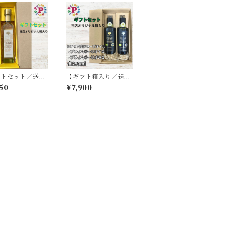
フトセット／送料
【ギフト箱入り／送料
】プライムオーリ
無料】プライムオーリ
50
¥7,900
G エキストラバ
オYG エキストラバー
ンオリーブオイル
ジンオリーブオイル ト
ア産 250ml と
ンダイブレア種 と プ
イムホワイトバル
ライムオーリオWG エ
酢 250ml モデ
キストラバージンオリ
ーブオイル ノッチェラ
ーラ・デル・べリーチ
ェ 各250ml イタリア
産