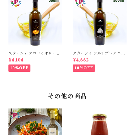
スターシィ オロドゥオリーヴ
スターシィ アルチプレテ エキ
ァ エキストラバージン オリー
ストラバージン オリーブオイ
¥4,104
¥4,662
ブオイル 500ml イタリア プ
ル 500ml イタリア プーリア
ーリア産 STASI ORO d'Oliva
産 STASI Arciprete スタシ
10%OFF
10%OFF
スタシィ 酸度0.13 賞味期限2
ィ 酸度0.15 賞味期限2027年3
027年3月31日
月31日
その他の商品