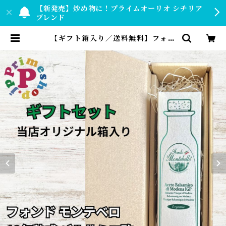
【新発売】炒め物に！プライムオーリオ シチリア
ブレンド
【ギフト箱入り／送料無料】フォン
ド モンテベロ FM03 モデナ産バル
サミコ 250ml『IGP』有機栽培 濃
度1.34 12年熟成 MONTEBELLO
| 【公式】プライムショップ by PR
IMESHOP.JP