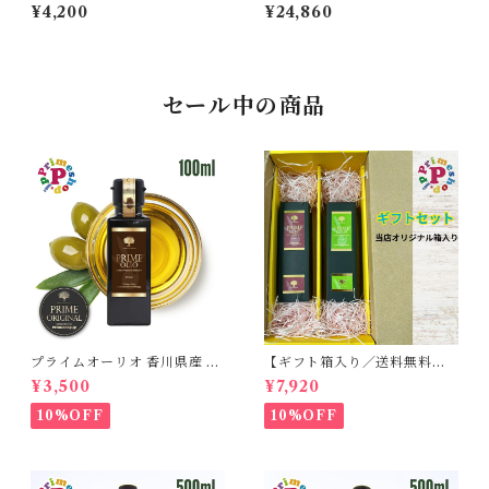
モデナ産バルサミコ 250ml I
25年熟成 エキストラヴェッキ
¥4,200
¥24,860
GP認定 6年熟成 有機栽培 濃
オ トラディショナル バルサミ
度1.31 FONDO MONTEBE
コ DOP 100ml モンテベロ 高
LLO 高級 ギフト
級 ギフト
セール中の商品
プライムオーリオ 香川県産 ミ
【ギフト箱入り／送料無料】
ッション種100% エキストラ
プライムオーリオ香川ミッシ
¥3,500
¥7,920
バージンオリーブオイル フー
ョン エキストラバージンオリ
ドアドベンチャー PRIME 高
ーブオイル と プライムオーリ
10%OFF
10%OFF
級
オ香川ルッカ エキストラバー
ジンオリーブオイル 各100ml
国産オリーブオイル