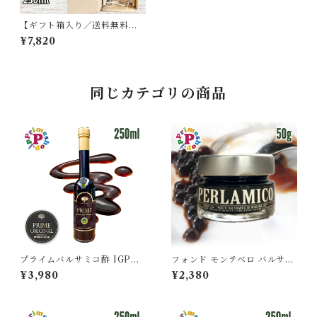
【ギフト箱入り／送料無料】
フォンド モンテベロ FM03
¥7,820
モデナ産バルサミコ 250ml『I
GP』有機栽培 濃度1.34 12年
熟成 MONTEBELLO
同じカテゴリの商品
プライムバルサミコ酢 IGP認
フォンド モンテベロ バルサミ
定 高濃度 モデナ産 250ml PR
コ パール モデナ産 ブラック 5
¥3,980
¥2,380
IME FOOD ADVENTURE
0g FONDO MONTEBELL
6年熟成
O