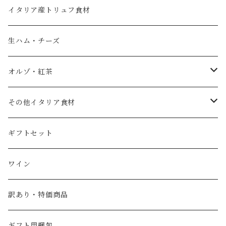
フレーバーオイル
黒バルサミコ
イタリア産トリュフ食材
ノベッロ（秋の新油）
白バルサミコ
生ハム・チーズ
ピュアオリーブオイル
ピンク（ロゼ）バルサミコ
オルゾ・紅茶
国産エキストラバージンオリーブオイル
その他調味料（コンディメント）
コーヒー豆
その他イタリア食材
スペイン産ワインビネガー
紅茶・ハーブティー
トマト
ギフトセット
イタリア産ワインビネガー
塩
ワイン
SABA（サバ）
パスタ
訳あり・特価商品
ギフト用梱包