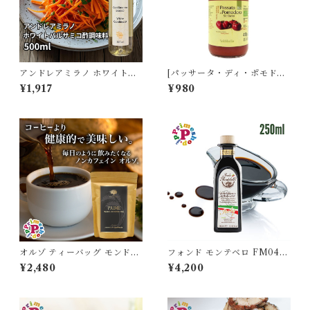
アンドレアミラノ ホワイトバ
[パッサータ・ディ・ポモドー
ルサミコ酢調味料 Andrea Mi
ロ] トマトピューレ 410g イタ
¥1,917
¥980
lano del Duomo
リア産 トマトソース Valdibell
a
オルゾ ティーバッグ モンド種
フォンド モンテベロ FM04
有機 20袋入り プライム オル
モデナ産バルサミコ 250ml I
¥2,480
¥4,200
ヅォ PRIME フードアドベン
GP認定 6年熟成 有機栽培 濃
チャー ORZO MONDO BIO
度1.31 FONDO MONTEBE
LLO 高級 ギフト