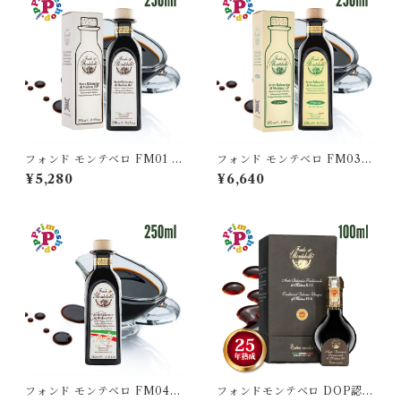
フォンド モンテベロ FM01 モ
フォンド モンテベロ FM03
デナ産バルサミコ 250ml IGP
モデナ産バルサミコ 250ml I
¥5,280
¥6,640
認定 濃度1.29 8年熟成 MON
GP認定 有機栽培 濃度1.34 12
TEBELLO 高級 ギフト
年熟成 MONTEBELLO 高級
ギフト
フォンド モンテベロ FM04
フォンドモンテベロ DOP認定