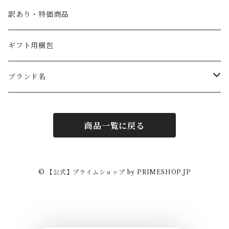
SABA（サバ）
パスタ
訳あり・特価商品
ギフト用梱包
ブランド名
PRIMEオリジナル
商品一覧に戻る
フォンドモンテベロ
ラルスティケッラ
© 【公式】プライムショップ by PRIMESHOP.JP
カーサグラツィア