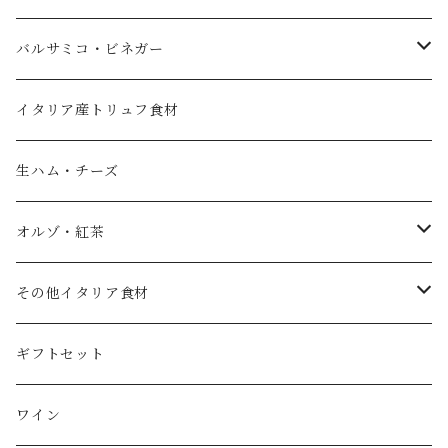
エキストラバージンオリーブオイル
バルサミコ・ビネガー
フレーバーオイル
黒バルサミコ
イタリア産トリュフ食材
ノベッロ（秋の新油）
白バルサミコ
生ハム・チーズ
ピュアオリーブオイル
ピンク（ロゼ）バルサミコ
オルゾ・紅茶
国産エキストラバージンオリーブオイル
その他調味料（コンディメント）
コーヒー豆
その他イタリア食材
スペイン産ワインビネガー
紅茶・ハーブティー
トマト
ギフトセット
イタリア産ワインビネガー
塩
ワイン