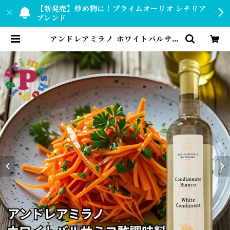
【新発売】炒め物に！プライムオーリオ シチリア
ブレンド
アンドレアミラノ ホワイトバルサミ
コ酢調味料 Andrea Milano del
Duomo | 【公式】プライムショッ
プ by PRIMESHOP.JP