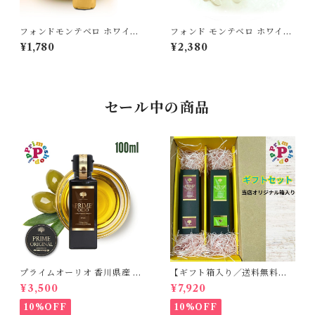
フォンドモンテベロ ホワイト
フォンド モンテベロ ホワイト
バルサミコ酢 ベーシック モデ
バルサミコ パール モデナ産50
¥1,780
¥2,380
ナ産 500ml FMWB FONDO
g FONDO MONTEBELLO
MONTEBELLO
セール中の商品
プライムオーリオ 香川県産 ミ
【ギフト箱入り／送料無料】
ッション種100% エキストラ
プライムオーリオ香川ミッシ
¥3,500
¥7,920
バージンオリーブオイル フー
ョン エキストラバージンオリ
ドアドベンチャー PRIME 高
ーブオイル と プライムオーリ
10%OFF
10%OFF
級
オ香川ルッカ エキストラバー