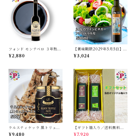
フォンド モンテベロ ３年熟成
【賞味期限2029年5月5日】ス
伝統バルサミコ酢 モデナ産 25
ペイン産CAVAを使用した jm
¥2,880
¥3,024
0ml IGP認定 濃度1.21 FOND
fg 白ワインビネガー アグリド
O MONTEBELLO AS
ゥルセ
ラルスティケッラ 黒トリュフ
【ギフト箱入り／送料無料】
ペースト 500g ポルチーニ入
プライムオーリオ香川ミッシ
¥9,480
¥7,920