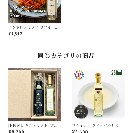
アンドレアミラノ ホワイトバ
ルサミコ酢調味料 Andrea Mi
¥1,917
lano del Duomo
同じカテゴリの商品
[PRIME ギフトセット] プラ
プライム ホワイトバルサミコ
イムオーリオ EXVオリーブオ
酢 250ml モデナ産 白バルサ
¥8,200
¥3,600