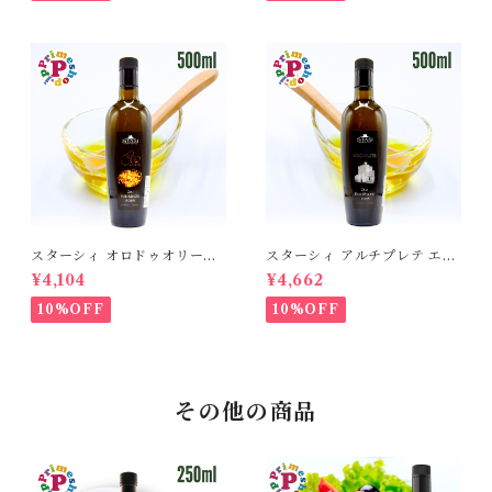
ジンオリーブオイル 各100ml
国産オリーブオイル
スターシィ オロドゥオリーヴ
スターシィ アルチプレテ エキ
ァ エキストラバージン オリー
ストラバージン オリーブオイ
¥4,104
¥4,662
ブオイル 500ml イタリア プ
ル 500ml イタリア プーリア
ーリア産 STASI ORO d'Oliva
産 STASI Arciprete スタシ
10%OFF
10%OFF
スタシィ 酸度0.13 賞味期限2
ィ 酸度0.15 賞味期限2027年3
027年3月31日
月31日
その他の商品