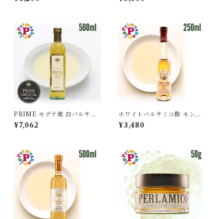
イル 250ml と プライム ホワ
ミコ 高級 FOOD ADVENTU
イトバルサミコ酢 250ml イタ
RE フードアドベンチャー pri
リア産 PRIME 高級 ギフト
me
PRIME モデナ産 白バルサミ
ホワイトバルサミコ酢 モンテ
コ プライムホワイトバルサミ
ベロ 3年 熟成 白バルサミコ酢
¥7,062
¥3,480
コ酢 500ml フードアドベンチ
モデナ イタリア 樽熟成 フォン
ャー 高級 ギフト
ドモンテベロ モンテベッロ 25
0ml