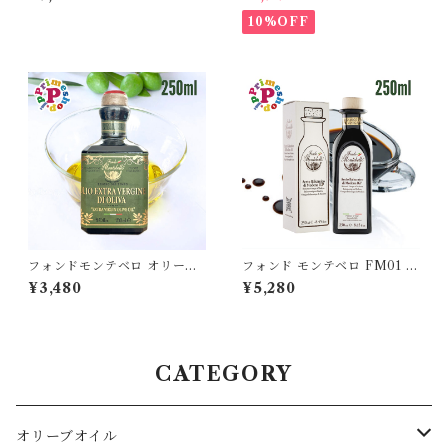
トリュフソース La Rustichell
ョン エキストラバージンオリ
a タルトゥファータ【保存料不
ーブオイル と プライムオーリ
10%OFF
使用】
オ香川ルッカ エキストラバー
ジンオリーブオイル 各100ml
国産オリーブオイル
フォンドモンテベロ オリーブ
フォンド モンテベロ FM01 モ
オイル エキストラバージン 25
デナ産バルサミコ 250ml IGP
¥3,480
¥5,280
0ml FONDO MONTEBELL
認定 濃度1.29 8年熟成 MON
O イタリア モデナ産 高級
TEBELLO 高級 ギフト
CATEGORY
オリーブオイル