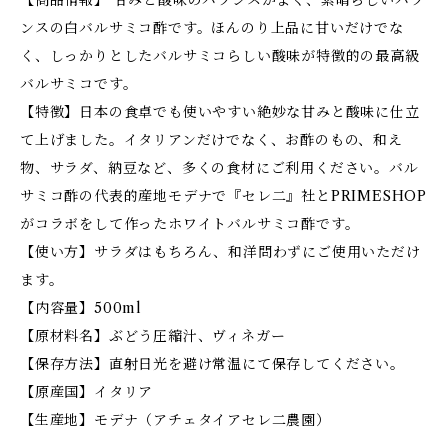
【商品情報】 甘みと酸味のバランスがよく、素晴らしいバラ
ンスの白バルサミコ酢です。ほんのり上品に甘いだけでな
く、しっかりとしたバルサミコらしい酸味が特徴的の最高級
バルサミコです。
【特徴】日本の食卓でも使いやすい絶妙な甘みと酸味に仕立
て上げました。イタリアンだけでなく、お酢のもの、和え
物、サラダ、納豆など、多くの食材にご利用ください。バル
サミコ酢の代表的産地モデナで『セレ二』社とPRIMESHOP
がコラボをして作ったホワイトバルサミコ酢です。
【使い方】サラダはもちろん、和洋問わずにご使用いただけ
ます。
【内容量】500ml
【原材料名】ぶどう圧縮汁、ヴィネガー
【保存方法】直射日光を避け常温にて保存してください。
【原産国】イタリア
【生産地】モデナ（アチェタイアセレ二農園）