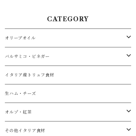
6年熟成
CATEGORY
オリーブオイル
エキストラバージンオリーブオイル
バルサミコ・ビネガー
フレーバーオイル
黒バルサミコ
イタリア産トリュフ食材
ノベッロ（秋の新油）
白バルサミコ
生ハム・チーズ
ピュアオリーブオイル
ピンク（ロゼ）バルサミコ
オルゾ・紅茶
国産エキストラバージンオリーブオイル
その他調味料（コンディメント）
コーヒー豆
その他イタリア食材