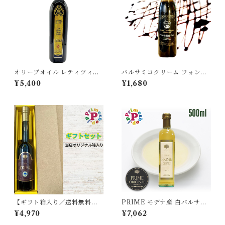
オリーブオイル レティツィア
バルサミコクリーム フォンド
DOPモンティ・イブレイ エキ
モンテベロ 砂糖不使用 イタリ
¥5,400
¥1,680
ストラバージン 500ml イタリ
ア モデナ 250ml バルサミコ
ア シチリア産 トンダ・イブレ
酢 クリーム モンテベロ
ア種100％
【ギフト箱入り／送料無料】
PRIME モデナ産 白バルサミ
プライムバルサミコ酢 IGP認
コ プライムホワイトバルサミ
¥4,970
¥7,062
定 高濃度 モデナ産 250ml PR
コ酢 500ml フードアドベンチ
IME FOOD ADVENTURE
ャー 高級 ギフト