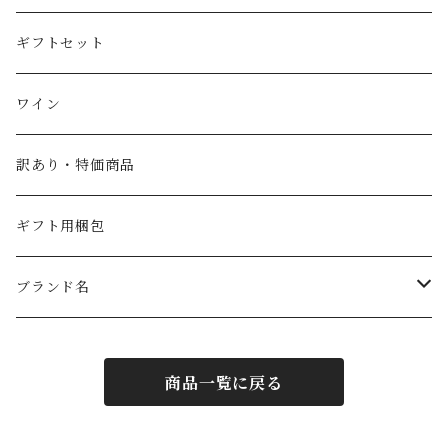
スペイン産ワインビネガー
紅茶・ハーブティー
トマト
ギフトセット
イタリア産ワインビネガー
塩
ワイン
SABA（サバ）
パスタ
訳あり・特価商品
ギフト用梱包
ブランド名
PRIMEオリジナル
商品一覧に戻る
フォンドモンテベロ