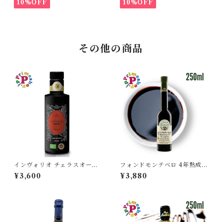
ーリア産 STASI ORO d'Oliva
産 STASI Arciprete スタシ
10%OFF
10%OFF
スタシィ 酸度0.13 賞味期限2
ィ 酸度0.15 賞味期限2027年3
027年3月31日
月31日
その他の商品
インヴォリオ チェラスオーラ
フォンドモンテベロ 4年熟成
オリーブオイル エキストラバ
ASRO リゼルヴァ オーガニッ
¥3,600
¥3,880
ージン 250ml カーサグラッツ
ク IGP認定 伝統バルサミコ酢
ィア CASA GRAZIA イタリ
モデナ産 250ml FONDO M
ア シチリア産 チェラスオーラ
ONTEBELLO モンテベロ モ
種100％ IGP認定 原産地証明
ンテベッロ 4年熟成 高級
オーガニック 有機栽培 本物 逆
流防止栓キャップ 高級