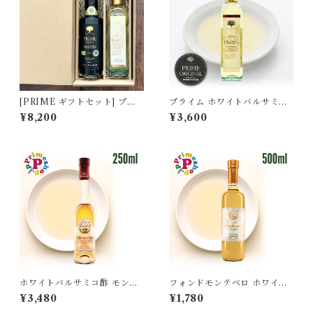
[PRIME ギフトセット] プラ
プライム ホワイトバルサミコ
イムオーリオ EXVオリーブオ
酢 250ml モデナ産 白バルサ
¥8,200
¥3,600
イル 250ml と プライム ホワ
ミコ 高級 FOOD ADVENTU
イトバルサミコ酢 250ml イタ
RE フードアドベンチャー pri
リア産 PRIME 高級 ギフト
me
ホワイトバルサミコ酢 モンテ
フォンドモンテベロ ホワイト
ベロ 3年 熟成 白バルサミコ酢
バルサミコ酢 ベーシック モデ
¥3,480
¥1,780
モデナ イタリア 樽熟成 フォン
ナ産 500ml FMWB FONDO