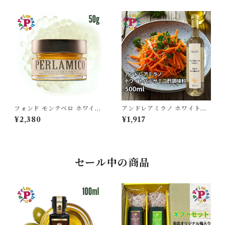
ドモンテベロ モンテベッロ 25
MONTEBELLO
0ml
フォンド モンテベロ ホワイト
アンドレアミラノ ホワイトバ
バルサミコ パール モデナ産50
ルサミコ酢調味料 Andrea Mi
¥2,380
¥1,917
g FONDO MONTEBELLO
lano del Duomo
セール中の商品