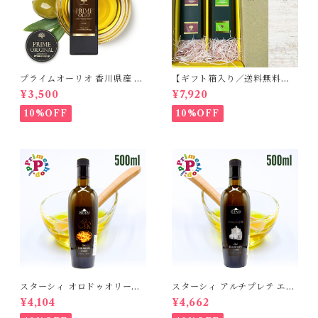
プライムオーリオ 香川県産 ミ
【ギフト箱入り／送料無料】
ッション種100% エキストラ
プライムオーリオ香川ミッシ
¥3,500
¥7,920
バージンオリーブオイル フー
ョン エキストラバージンオリ
ドアドベンチャー PRIME 高
ーブオイル と プライムオーリ
10%OFF
10%OFF
級
オ香川ルッカ エキストラバー
ジンオリーブオイル 各100ml
国産オリーブオイル
スターシィ オロドゥオリーヴ
スターシィ アルチプレテ エキ
ァ エキストラバージン オリー
ストラバージン オリーブオイ
¥4,104
¥4,662
ブオイル 500ml イタリア プ
ル 500ml イタリア プーリア