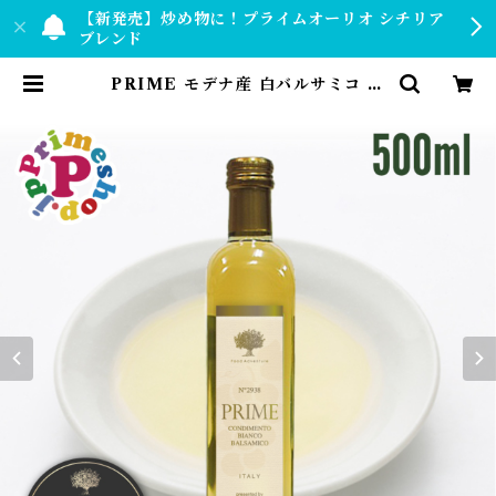
【新発売】炒め物に！プライムオーリオ シチリア
ブレンド
PRIME モデナ産 白バルサミコ プ
ライムホワイトバルサミコ酢 500m
l フードアドベンチャー 高級 ギフト
| 【公式】プライムショップ by PR
IMESHOP.JP