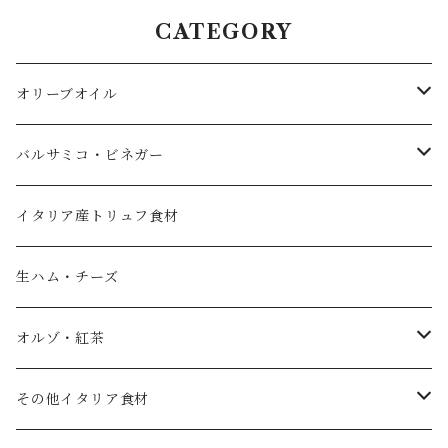
CATEGORY
オリーブオイル
エキストラバージンオリーブオイル
バルサミコ・ビネガー
フレーバーオイル
黒バルサミコ
イタリア産トリュフ食材
ノベッロ（秋の新油）
白バルサミコ
生ハム・チーズ
ピュアオリーブオイル
ピンク（ロゼ）バルサミコ
オルゾ・紅茶
国産エキストラバージンオリーブオイル
その他調味料（コンディメント）
コーヒー豆
その他イタリア食材