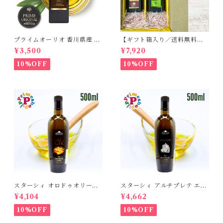
プライムオーリオ 香川県産 ミ
【ギフト箱入り／送料無料】
ッション種100% エキストラ
プライムオーリオ香川ミッシ
¥3,500
¥7,920
バージンオリーブオイル フー
ョン エキストラバージンオリ
ドアドベンチャー PRIME 高
ーブオイル と プライムオーリ
10%OFF
10%OFF
級
オ香川ルッカ エキストラバー
ジンオリーブオイル 各100ml
国産オリーブオイル
スターシィ オロドゥオリーヴ
スターシィ アルチプレテ エキ
ァ エキストラバージン オリー
ストラバージン オリーブオイ
¥4,104
¥4,662
ブオイル 500ml イタリア プ
ル 500ml イタリア プーリア
ーリア産 STASI ORO d'Oliva
産 STASI Arciprete スタシ
10%OFF
10%OFF
スタシィ 酸度0.13 賞味期限2
ィ 酸度0.15 賞味期限2027年3
027年3月31日
月31日