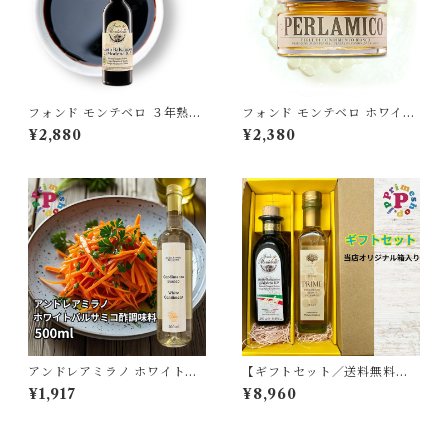
フォンド モンテベロ ３年熟成
フォンド モンテベロ ホワイト
伝統バルサミコ酢 モデナ産 25
バルサミコ パール モデナ産50
¥2,880
¥2,380
0ml IGP認定 濃度1.21 FOND
g FONDO MONTEBELLO
O MONTEBELLO AS
アンドレアミラノ ホワイトバ
【ギフトセット／送料無料】
ルサミコ酢調味料 Andrea Mi
プライムホワイトバルサミコ
¥1,917
¥8,960
lano del Duomo
酢 250ml と フォンドモンテ
ベロ 高濃度バルサミコ酢 6年
熟成 モデナ産