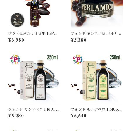
プライムバルサミコ酢 IGP認
フォンド モンテベロ バルサミ
定 高濃度 モデナ産 250ml PR
コ パール モデナ産 ブラック 5
¥3,980
¥2,380
IME FOOD ADVENTURE
0g FONDO MONTEBELL
6年熟成
O
フォンド モンテベロ FM01 モ
フォンド モンテベロ FM03
デナ産バルサミコ 250ml IGP
モデナ産バルサミコ 250ml I
¥5,280
¥6,640
認定 濃度1.29 8年熟成 MON
GP認定 有機栽培 濃度1.34 12
TEBELLO 高級 ギフト
年熟成 MONTEBELLO 高級
ギフト