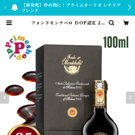
【新発売】炒め物に！プライムオーリオ シチリア
ブレンド
フォンドモンテベロ DOP認定 25
年熟成 エキストラヴェッキオ トラ
ディショナル バルサミコ DOP 100
ml モンテベロ 高級 ギフト | 【公
式】プライムショップ by PRIME
SHOP.JP