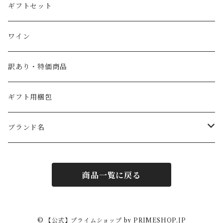
スペイン産ワインビネガー
紅茶・ハーブティー
トマト
ギフトセット
イタリア産ワインビネガー
塩
ワイン
SABA（サバ）
パスタ
訳あり・特価商品
ギフト用梱包
ブランド名
PRIMEオリジナル
商品一覧に戻る
フォンドモンテベロ
ラルスティケッラ
© 【公式】プライムショップ by PRIMESHOP.JP