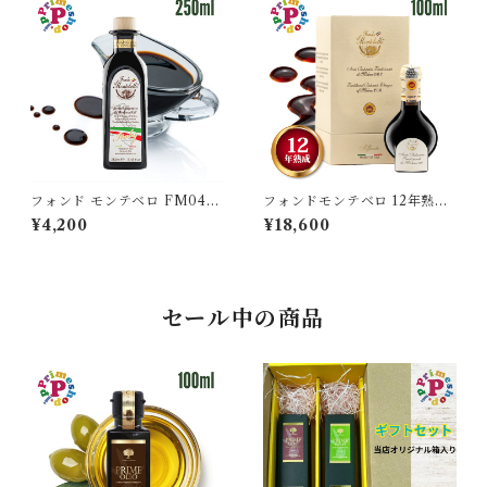
フォンド モンテベロ FM04
フォンドモンテベロ 12年熟成
モデナ産バルサミコ 250ml I
DOP認定 トラディショナル
¥4,200
¥18,600
GP認定 6年熟成 有機栽培 濃
アッフィナート バルサミコ D
度1.31 FONDO MONTEBE
OP 100ml MONTEBELLO
LLO 高級 ギフト
Affinato 高級 ギフト
セール中の商品