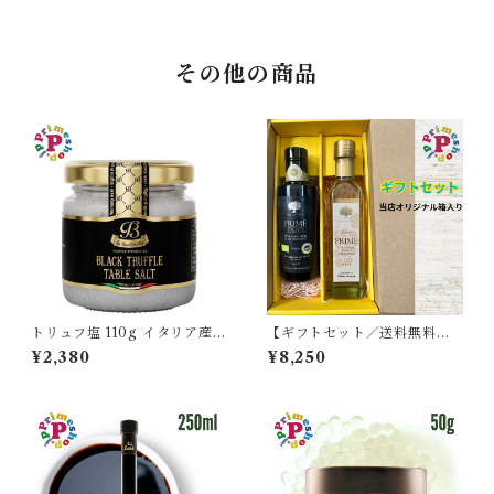
その他の商品
トリュフ塩 110g イタリア産
【ギフトセット／送料無料】
黒トリュフ塩 ブラックサマー
プライムオーリオ WG エキス
¥2,380
¥8,250
トリュフ La Rustichella
トラバージンオリーブオイル
シチリア産 250ml と プライ
ムホワイトバルサミコ酢 250
ml モデナ産